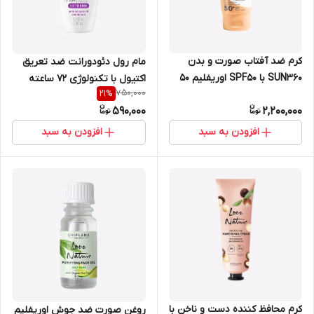
کرم ضد آفتاب صورت و بدن
مام رول دئودورانت ضد تعریق
SUN360 با SPF50 اوریفلیم 50
اکتیول با تکنولوژی 72 ساعته
750,000
21
%
میل 35760
ActiBoost اوریفلیم 50 میل
590,000
2,200,000
33142
افزودن به سبد
افزودن به سبد
کرم محافظ کننده دست و ناخن با
روغن صورت ضد جوش اوریفلیم