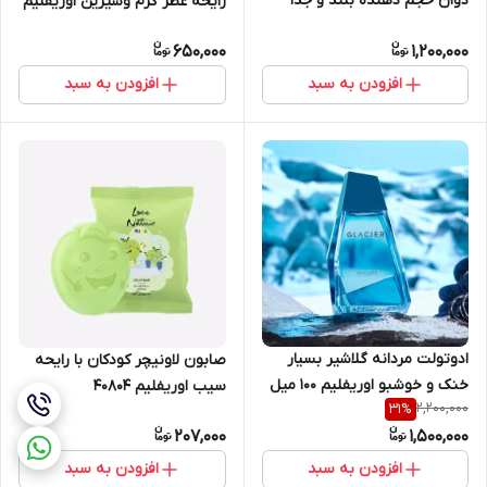
دوان حجم دهنده بلند و جدا
رایحه عطر گرم وشیرین اوریفلیم
کننده مژه اوریفلیم 10 میل 43143
50 میل 34079
650,000
1,200,000
افزودن به سبد
افزودن به سبد
ادوتولت مردانه گلاشیر بسیار
صابون لاونیچر کودکان با رایحه
خنک و خوشبو اوریفلیم 100 میل
سیب اوریفلیم 40804
2,200,000
31
%
35665
207,000
1,500,000
افزودن به سبد
افزودن به سبد