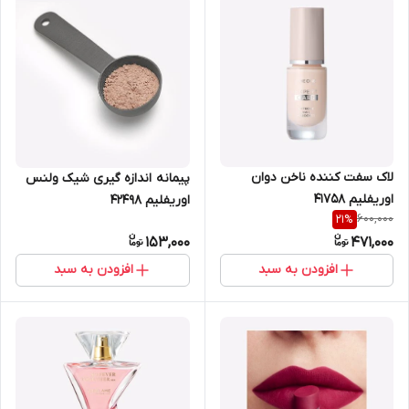
لاک سفت کننده ناخن دوان
پیمانه اندازه گیری شیک ولنس
اوریفلیم 41758
اوریفلیم 42498
600,000
21
%
153,000
471,000
افزودن به سبد
افزودن به سبد