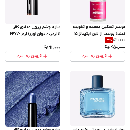
بوستر تسکین دهنده و تقویت
سایه چشم پیچی مدادی کالر
کننده پوست از لاین اپتیمالز 15
آنلیمیتد دوان اوریفلیم 42772
520,000
13
%
میل اوریفلیم
911,000
450,000
افزودن به سبد
افزودن به سبد
عطر ادوتویلت مردانه ونچر پاور
سایه چشم پیچی مدادی کالر