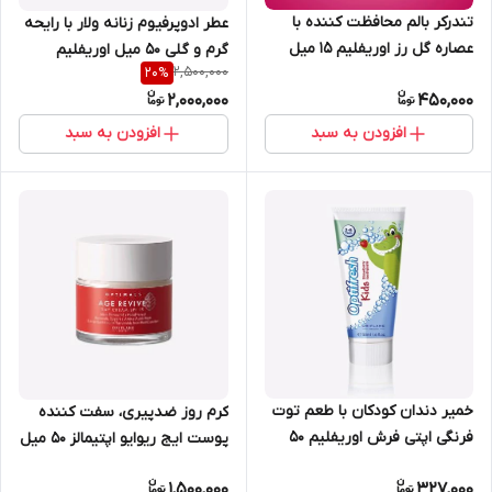
تندرکر بالم محافظت کننده با
عطر ادوپرفیوم زنانه ولار با رایحه
عصاره گل رز اوریفلیم 15 میل
گرم و گلی 50 میل اوریفلیم
2,500,000
20
%
30861
42514
2,000,000
450,000
افزودن به سبد
افزودن به سبد
خمیر دندان کودکان با طعم توت
کرم روز ضدپیری، سفت کننده
فرنگی اپتی فرش اوریفلیم 50
پوست ایج ریوایو اپتیمالز 50 میل
میل 31133
اوریفلیم 42548
1,500,000
327,000