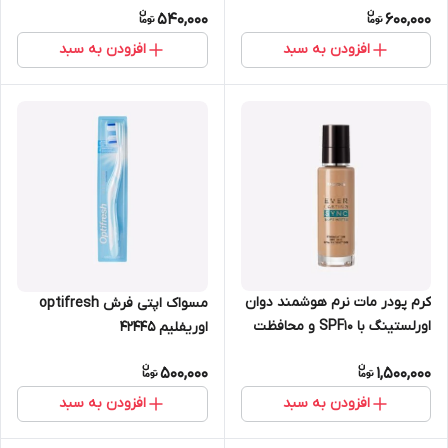
540,000
600,000
افزودن به سبد
افزودن به سبد
کرم پودر مات نرم هوشمند دوان
مسواک اپتی فرش optifresh
اورلستینگ با SPF10 و محافظت
اوریفلیم 42445
کننده UV روشن اوریفلیم 42129
500,000
1,500,000
افزودن به سبد
افزودن به سبد