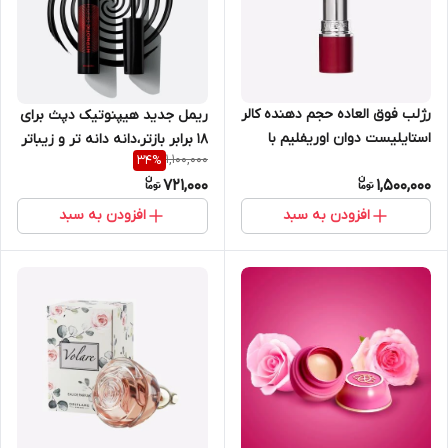
رژلب فوق العاده حجم دهنده کالر
ریمل جدید هیپنوتیک دپث برای
استایلیست دوان اوریفلیم با
۱۸ برابر بازتر،دانه دانه تر و زیباتر
1,100,000
34
%
ماندگاری 8 ساعته 43302
اوریفلیم 42123
721,000
1,500,000
افزودن به سبد
افزودن به سبد