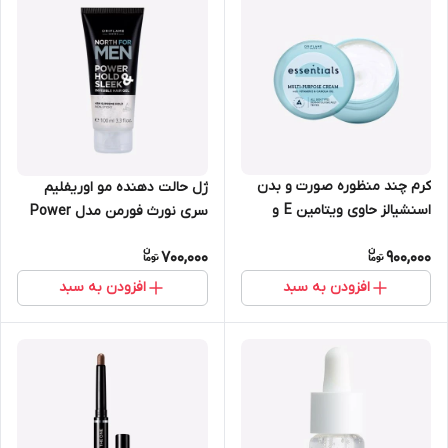
کرم چند منظوره صورت و بدن
ژل حالت دهنده مو اوریفلیم
اسنشیالز حاوی ویتامین E و
سری نورث فورمن مدل Power
روغن کانولا 150 میل اوریفلیم
Hold & Sleek حجم 100 میل
700,000
900,000
35767
اوریفلیم شماره 34920
افزودن به سبد
افزودن به سبد