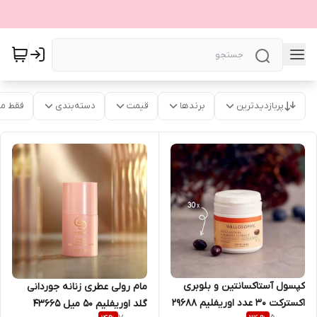
پربازدیدترین
برندها
قیمت
دسته‌بندی
فقط م
کپسول آستاکسانتین و بلوبری
مام رولی عطری زنانه جوردانی
اکسترکت 30 عدد اوریفلیم 29688
گلد اوریفلیم 50 میل 43665