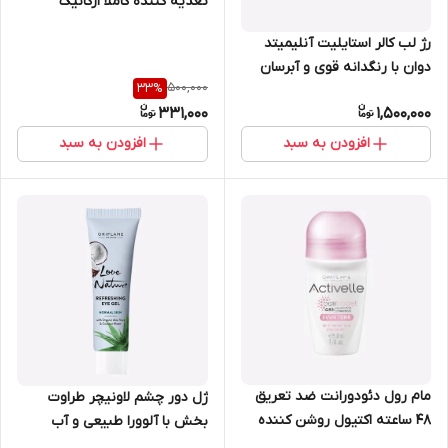
تغذیه کننده کاملاً ارگانیک
مناسب برای پوستهای خشک و
رژ لب کالر استایلیت آنلیمیتد
خیلی خشک اوریفلیم 31604
دوان با رنگدانه قوی و آبرسان
500,000
33
%
لب اوریفلیم 37652
331,000
1,500,000
افزودن به سبد
افزودن به سبد
مام رول دئودورانت ضد تعریق
ژل دور چشم لاونیچر طراوت
48 ساعته اکتیول روشن کننده
بخش با آلوورا طبیعی و آب
اوریفلیم 50 میل 43926
نارگیل اوریفلیم 15 میل 35590