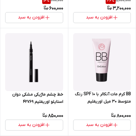
700,000
5,000,000
14
%
36
%
600,000
3,200,000
افزودن به سبد
افزودن به سبد
BB کرم مات آنکالر با SPF 10 رنگ
خط چشم ماژیکی مشکی دوان
متوسط 30 میل اوریفلیم
استایلو اوریفلیم 42769
شماره35641
850,000
800,000
افزودن به سبد
افزودن به سبد