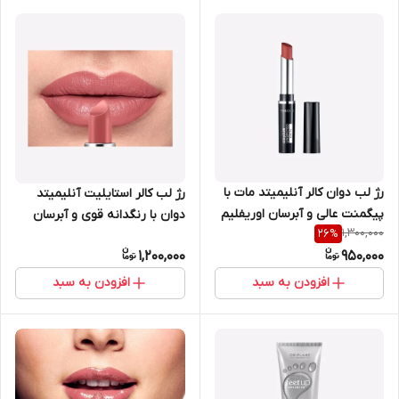
رژ لب دوان کالر آنلیمیتد مات با
رژ لب کالر استایلیت آنلیمیتد
پیگمنت عالی و آبرسان اوریفلیم
دوان با رنگدانه قوی و آبرسان
1,300,000
26
%
41637
لب اوریفلیم 37651
1,200,000
950,000
افزودن به سبد
افزودن به سبد