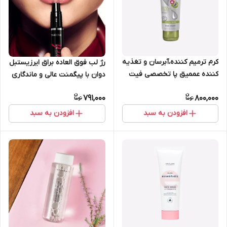
کرم ترمیم کننده،آبرسان و تغذیه
رژ لب فوق العاده براق ایرزیستبل
کننده عممیق پا تخصصی فیت
دوان با پیگمنت عالی و ماندگاری
آپ 75 میل اوریفلیم 33027
8 ساعته اوریفلیم 38863
791,000
800,000
افزودن به سبد
افزودن به سبد