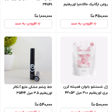
روغن ارگانیک ماکادمیا اوریفلیم
34849
75 میل 41335
1,000,000
450,000
افزودن به سبد
افزودن به سبد
ژل شستشو بانوان فمینله کرن
خط چشم مشکی مایع آنکالر
بری اوریفلیم 300 میل 43053
اوریفلیم 3.5 میل 35424
540,000
500,000