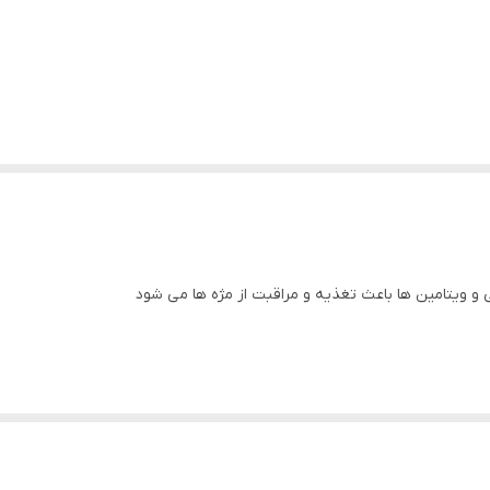
 و ویتامین ها باعث ﺗﻐﺬﯾﻪ و ﻣﺮاﻗﺒﺖ از ﻣﮋه ﻫﺎ ﻣﻰ ﺷﻮد