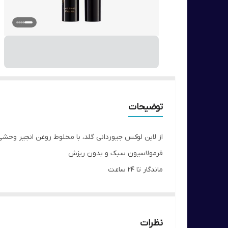
توضیحات
از لاین لوکس جیوردانی گلد، با مخلوط روﻏﻦ اﻧﺠﯿﺮ وﺣﺸﻰ
فرمولاسیون سبک و بدون ریزش
ماندگار تا 24 ساعت
نسبت به مژه های معمولی 11 برابر حجم و تا 61% طول مژه را بیشتر میکند
رنگ کاملاً مشکی
با مژک های بسیار ریز برای دربرگرفتن تک تک مژه ها
نظرات