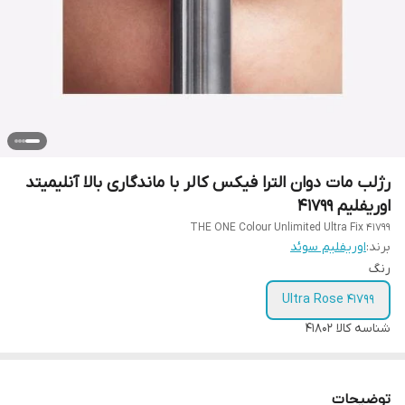
رژلب مات دوان الترا فیکس کالر با ماندگاری بالا آنلیمیتد
اوریفلیم 41799
THE ONE Colour Unlimited Ultra Fix 41799
برند:
اوریفلیم سوئد
رنگ
Ultra Rose 41799
شناسه کالا
41802
توضیحات