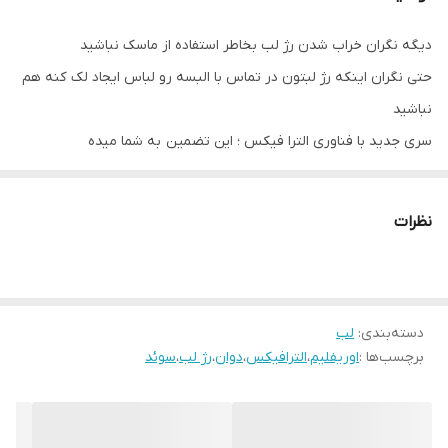
دیگه نگران خراب شدن رژ لب بخاطر استفاده از ماسک نباشید
حتی نگران اینکه رژ لبتون در تماس با البسه رو لباس ایجاد لک کنه هم
نباشید
سری جدید با فناوری الترا فیکس ؛ این تضمین به شما میده
رژ لب مات Non-Smudge بدون ایجاد لک
تکنولوژی NON-COMMUNICABLE
نظرات
حالت مات پودری
این رژ با طراحی جدیدی برای دوران کرونا ساخته شده که حتی با زدن
ماسک هم پاک نمیشه
دسته‌بندی
:
لب
پوشش کاملا مات
برچسب‌ها :
اوریفلیم
،
الترافیکس
،
دوان
،
رژ لب
،
سوئد
ثبات رنگ بسیار بالا تا ساعات طولانی
بدون تغییر یا از بین رفتن رنگ لب پوشش یکنواخت
بدون خشک شدن