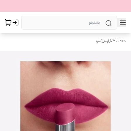
Matikino
/
آرایش
/
لب