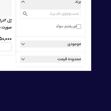
برند
اوریفلیم سوئد
میل اوریفل
50,000
موجودی
محدوده قیمت