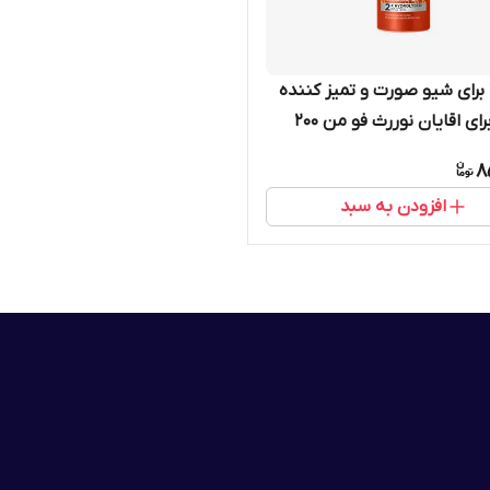
ژل ۲در۱ برای شیو صورت و تمیز کننده
صورت برای اقایان نوررث فو من 200
یم 38612
8
افزودن به سبد