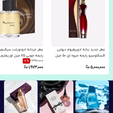
عطر جدید زنانه ادوپرفیوم دیواین
عطر مردانه ادوتویلت سیگنچر 
اکسکلوسیو رایحه میوه ای 50 میل
رایحه چوبی 75 میل اوریفلیم 36002
2,397,000
17
%
اوریفلیم 38498
1,973,000
5,000,000