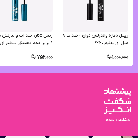
ریمل 5کاره واندرلش دوان - ضدآب 8
ریمل 5کاره ضد آب واندرلش 
میل اوریفلیم 42120
9 برابر حجم دهندگی بیشتر اور
8 میل 40697
756,000
1,000,000
مشاهده همه