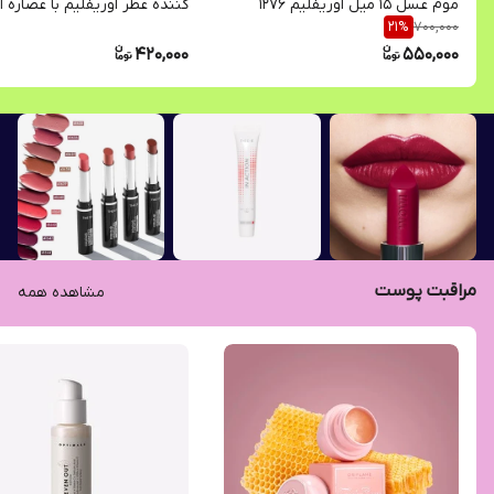
موم عسل 15 میل اوریفلیم 1276
700,000
21
%
میل 34042
420,000
550,000
مراقبت پوست
مشاهده همه