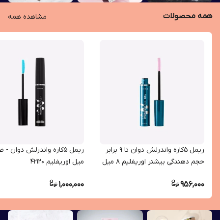
همه محصولات
مشاهده همه
ریمل 5کاره واندرلش دوان تا 9 برابر
حجم دهندگی بیشتر اوریفلیم 8 میل
میل اوریفلیم 42120
40672
1,000,000
956,000