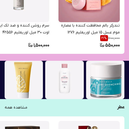
تندرکر بالم محافظت کننده با عصاره
سرم روشن کننده و ضد لک ای
موم عسل 15 میل اوریفلیم 1276
اوت 30 میل اوریفلیم 42556
700,000
21
%
1,500,000
550,000
عطر
مشاهده همه