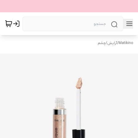
Matikino
/
آرایش
/
چشم