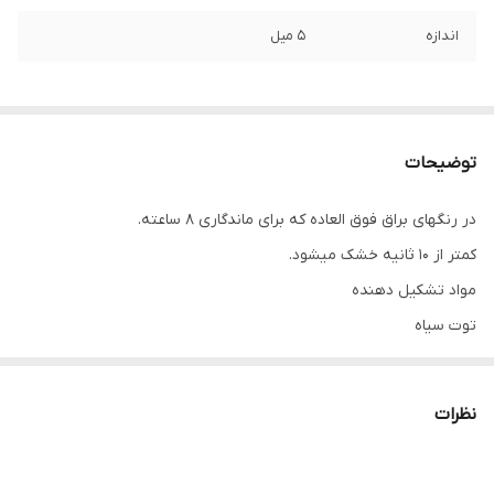
اندازه
5 میل
توضیحات
در رنگهای براق فوق العاده که برای ماندگاری 8 ساعته.
کمتر از 10 ثانیه خشک میشود.
مواد تشکیل دهنده
توت سیاه
تغذیه کننده، مرطوب کننده و تقویت کننده پوست.
خواص آنتی اکسیدانی، به لتف محتوای پلی فنل و ویتامین C بالای توت
نظرات
سیاه.
محتوای تانن توت سیاه خاصیت قابض دارد.