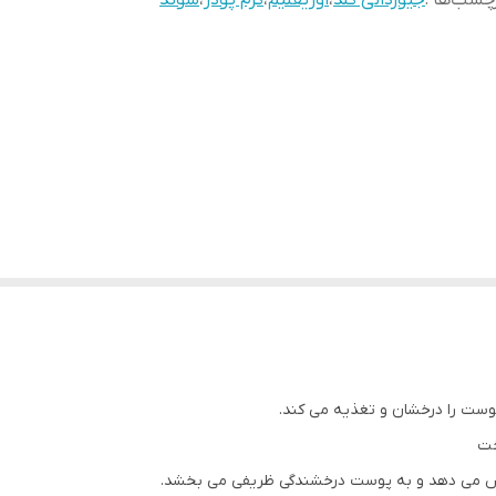
چسب‌ها :
جیوردانی گلد
،
اوریفلیم
،
کرم پودر
،
سوئد
پوست را درخشان و تغذیه می کند.
خت