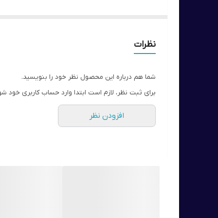
فناوری HydraBlend ، بر اساس مواد مرطوب کننده ، از پوست مراقبت می کند و درخشندگی آن را حفظ می کند.
کرم پودری با پوشش متوسط
منافذ را نمی بندد
نظرات
با SPF 35
فرمول غیر کمدوژنیک مناسب برای پوست های حساس بر
شما هم درباره این محصول نظر خود را بنویسید.
برای ثبت نظر، لازم است ابتدا وارد حساب کاربری خود شو
افزودن نظر