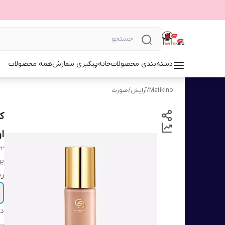
دسته‌بندی محصولات
خانه
پیگیری سفارش
همه محصولات
Matikino
/
آرایش
/
صورت
اور
62
بر
ر
دس