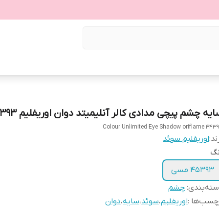
یه چشم پیچی مدادی کالر آنلیمیتد دوان اوریفلیم 45393
Colour Unlimited Eye Shadow oriflame 443
ند:
اوریفلیم سوئد
نگ
45393 مسی
ته‌بندی
:
چشم
چسب‌ها :
اوریفلیم
،
سوئد
،
سایه
،
دوان