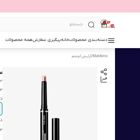
دسته‌بندی محصولات
خانه
پیگیری سفارش
همه محصولات
Matikino
/
آرایش
/
چشم
سا
93
بر
ر
دس
بر