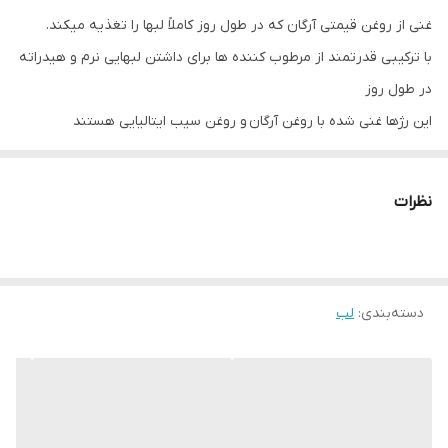
غنی از روغن قیمتی آرگان که در طول روز کاملاً لبها را تغذیه میکند.
با ترکیبی قدرتمند از مرطوب کننده ها برای داشتن لبهایی نرم و هیدراته
در طول روز
این رژها غنی شده با روغن آرگان و روغن سیب ایتالیایی هستند
به دلیل داشتن مرطوب کننده های قوی و همینطور پپتید خواص
ضدپیری نیز دارند و از ایجاد خطوط سطح لب جلوگیری میکنند.
نظرات
به دلیل داشتن SPF 15 از لبها در برابر تشعشعات خورشید محافظت
میکنند.
با رنگهای کلاسیک زیبا و پوشش خیلی خوب و ماندگاری چندین ساعته.
دسته‌بندی
:
لب
همراه با کاور طلایی با طراحی نفیس