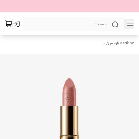
Matikino
/
آرایش
/
لب