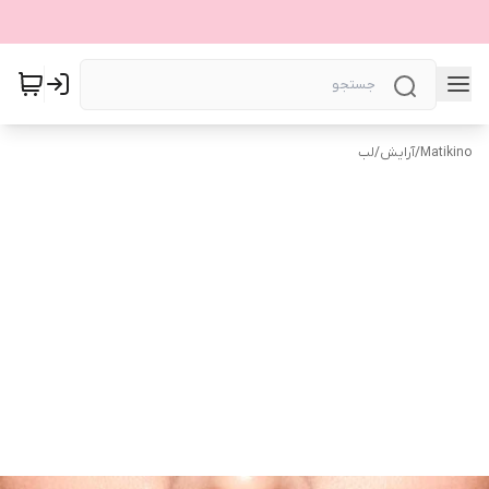
Matikino
/
آرایش
/
لب