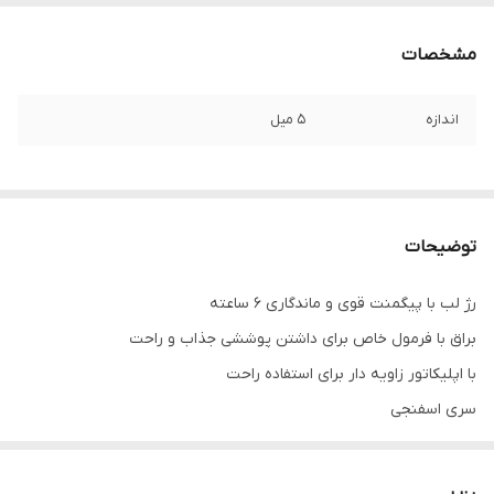
مشخصات
اندازه
5 میل
توضیحات
رژ لب با پیگمنت قوی و ماندگاری 6 ساعته
براق با فرمول خاص برای داشتن پوششی جذاب و راحت
با اپلیکاتور زاویه دار برای استفاده راحت
سری اسفنجی
فرمول خامه ای و براق
مرطوب کننده لب