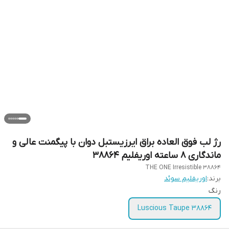
رژ لب فوق العاده براق ایرزیستبل دوان با پیگمنت عالی و
ماندگاری 8 ساعته اوریفلیم 38864
THE ONE Irresistible 38864
برند:
اوریفلیم سوئد
رنگ
Luscious Taupe 38864