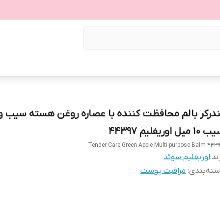
ندرکر بالم محافظت کننده با عصاره روغن هسته سیب و 
۱ میل اوریفلیم 44397
Tender Care Green Apple Multi-purpose Balm 443
ند:
اوریفلیم سوئد
ته‌بندی
:
مراقبت پوست