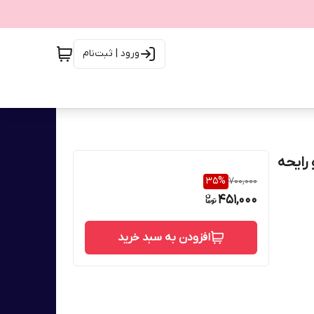
ورود | ثبت‌نام
رایحه
35
%
700,000
451,000
افزودن به سبد خرید