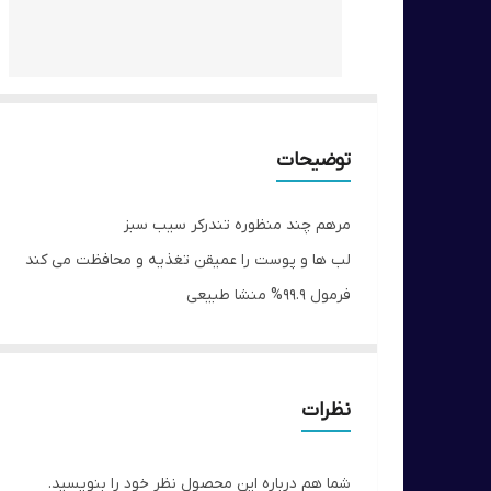
توضیحات
مرهم چند منظوره تندرکر سیب سبز
لب ها و پوست را عمیقن تغذیه و محافظت می کند
فرمول 99.9% منشا طبیعی
کمک می کند تا لب ها و پوست احساس نرمی، سافی و لت
از خشکی دست‌ها، کوتیکول‌ها و لب‌های ترک‌خورده گرفته 
🌞روغن هسته سیب🍏
نظرات
سیب حاوی کربوهیدرات هایی است که به دلیل اثر مرطو
شما هم درباره این محصول نظر خود را بنویسید.