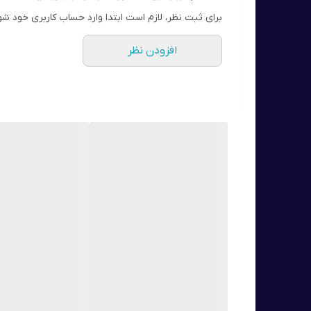
🌞ترکیبی مغذی و فوق العاده مرطوب کننده از روغن کرچ
برای ثبت نظر، لازم است ابتدا وارد حساب کاربری خود شو
اجازه می‌دهد تا عمیقن نفوذ کنند تا به شدت از درون پ
افزودن نظر
🌞موم زنبور عسل
که با حفظ رتوبت، صاف و سالم نگه داشتن پوست به تس
🌞ویتامین E
یک آنتی اکسیدان قوی که از پوست در برابر آسیب رادی