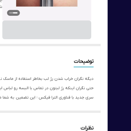
بر
شن
توضیحات
دیگه نگران خراب شدن رژ لب بخاطر استفاده از ماسک نب
حتی نگران اینکه رژ لبتون در تماس با البسه رو لباس ا
سری جدید با فناوری الترا فیکس ؛ این تضمین به شما م
رژ لب مات Non-Smudge بدون ایجاد لک
تکنولوژی NON-COMMUNICABLE
حالت مات پودری
نظرات