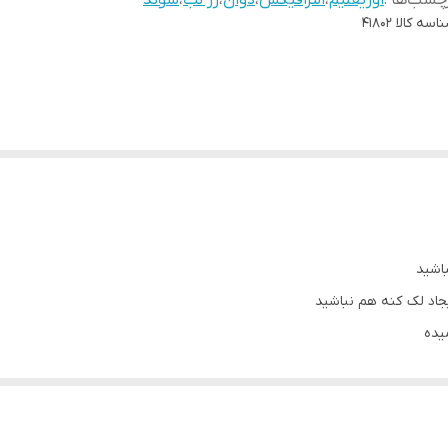
چسب‌ها :
اوریفلیم
،
الترافیکس
،
دوان
،
رژ لب
،
سوئد
اسه کالا
41802
اشید
یجاد لک کنه هم نباشید
یده