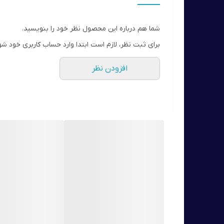
این رژ با طراحی جدیدی برای دوران کرونا ساخته شده ک
پوشش کاملا مات
شما هم درباره این محصول نظر خود را بنویسید.
ثبات رنگ بسیار بالا تا ساعات طولانی
برای ثبت نظر، لازم است ابتدا وارد حساب کاربری خود شو
بدون تغییر یا از بین رفتن رنگ لب پوشش یکنواخت
افزودن نظر
بدون خشک شدن
دارای بافت مخملی و نرم
با غلظت رنگ بسیار قوی
در رنگبندی متنوع
برای نتیجه بهتر پس از استفاده 10 دقیقه صبر کنید . حالا با خیال ماسک بزنید