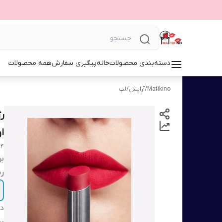
دسته‌بندی محصولات
خانه
پیگیری سفارش
همه محصولات
Matikino
/
آرایش
/
لب
ر
او
04
بر
ر
دس