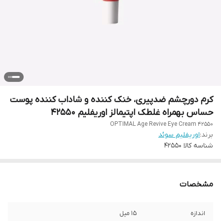
کرم دورچشم ضدپیری، خنک کننده و شاداب کننده پوست
حساس بهمراه غلطک اپتیمالز اوریفلیم 42550
OPTIMAL Age Revive Eye Cream 42550
برند:
اوریفلیم سوئد
شناسه کالا
42550
مشخصات
اندازه
15 میل