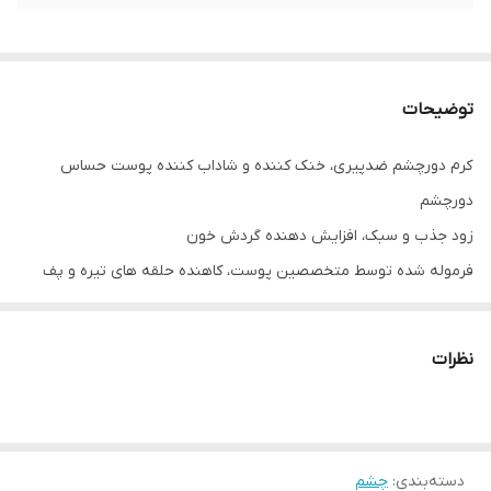
توضیحات
کرم دورچشم ضدپیری، خنک کننده و شاداب کننده پوست حساس
دورچشم
زود جذب و سبک، افزایش دهنده گردش خون
فرموله شده توسط متخصصین پوست، کاهنده حلقه های تیره و پف
دورچشم
حاوی مواد معدنی و آمینواسیدهای برگرفته از برگ درخت توس نقره ای
نظرات
دسته‌بندی
:
چشم