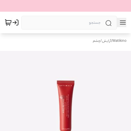
Matikino
/
آرایش
/
چشم