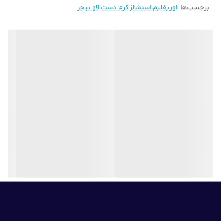
برچسب‌ها :
اوریفلیم
،
اسنشالز
،
کرم دست
،
لاو نیچر
از آسیب رادیکال های آزاد محافظت می کند.
تیوپ با 43% پلاستیک بازیافتی