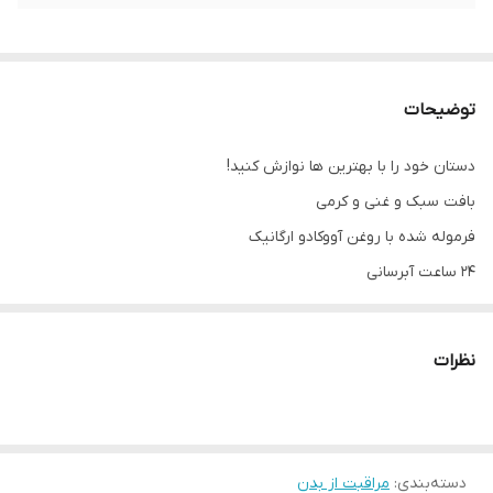
توضیحات
دستان خود را با بهترین ها نوازش کنید!
بافت سبک و غنی و کرمی
فرموله شده با روغن آووکادو ارگانیک
24 ساعت آبرسانی
آبرسان و مراقبت کننده از پوست
دست های شما را نرم و لطیف نگه می دارد
نظرات
بافتی سبک و با جذب سریع
97% مواد منشا طبیعی
غنی از ویتامین E
دسته‌بندی
:
مراقبت از بدن
به محافظت، مرطوب کردن، تسکین و تغذیه پوست کمک می کند.