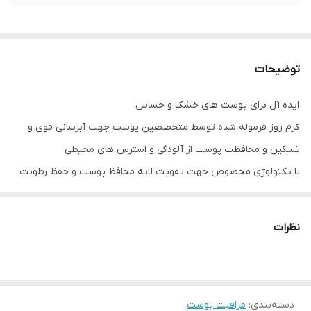
توضیحات
ایده آل برای پوست های خشک و حساس
کرم روز فرموله شده توسط متخصصین پوست جهت آبرسانی قوی و
تسکین و محافظت پوست از آلودگی و استرس های محیطی
با تکنولوژی مخصوص جهت تقویت لایه محافظ پوست و حفظ رطوبت
در لایه های پوست
حاوی آنتی اکسیدان و عصاره های گیاهان سوئدی، ویتامین های ای، سی،
نظرات
B6، B3
زودجذب، نرم کننده و شفاف کننده پوست
تست شده توسط متخصصین پوست
دسته‌بندی
:
مراقبت پوست