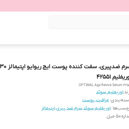
ریفلیم 42551
OPTIMAL Age Revive Serum 425
ند:
اوریفلیم سوئد
ته‌بندی
:
مراقبت پوست
چسب‌ها :
اوریفلیم
،
سوئد
،
سرم ضد پیری
،
اپتیمالز
دازه
:
50 میل