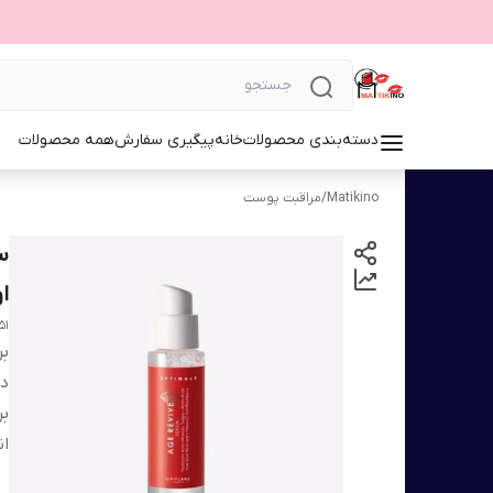
دسته‌بندی محصولات
خانه
پیگیری سفارش
همه محصولات
Matikino
/
مراقبت پوست
او
51
بر
دس
بر
ان