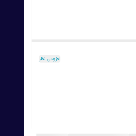
افزودن نظر
ک وعده از این شیک تغذیه ای کنترل وزن می تواند
جایگزین یک وعده غذایی کامل شود. در عین حال، مخلوط کوکتل کالری کمتری نسبت به یک ناهار یا شام معمولی دارد (فقط 202-204 کیلوکالری در ترکیب با 250 میلی لیتر شیر گاو با محتوای
و رفاه کلی شما باشد، اعتقاد دارد