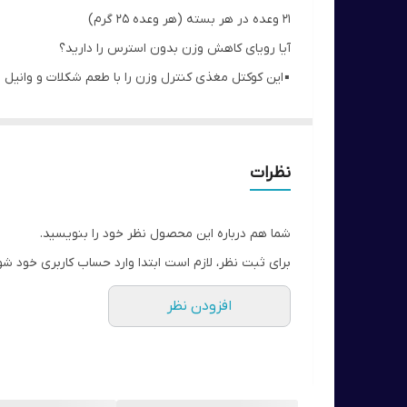
21 وعده در هر بسته (هر وعده ۲۵ گرم)
آیا رویای کاهش وزن بدون استرس را دارید؟
▪️این کوکتل مغذی کنترل وزن را با طعم شکلات و وانیل ب
▪️جایگزین وعده غذایی
▪️برای کسانی است که به دنبال کاهش وزن و یا کنترل کا
▪️جایگزین وعده‌های غذایی اصلی به منظور رسیدن و حفظ
نظرات
▪️بازسازی رژیم غذایی در حین کاهش وزن کار آسانی نیست
شما هم درباره این محصول نظر خود را بنویسید.
چربی 1.5٪)، اما حاوی مقدار لازم مواد مغذی و ویتامین برای حفظ سیری و انرژی
برای ثبت نظر، لازم است ابتدا وارد حساب کاربری خود شو
▪️حاوی مواد طبیعی، پروتئین گیاهی، فیبر غذایی، چربی های سالم و 23 ویتامین و م
افزودن نظر
▪️اوریفلیم به یک رژیم غذایی سالم که شامل هیدراتاسیو
طرز استفاده :
با شیر گاو یا شیر سویا مخلوط کرده و میل کنید:(یکی از م
مقدار در هر وعده (25 گرم) مخلوط با 250 میلی لیتر شیر گاو (1.5%)