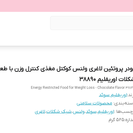
ودر پروتئین لاغری ولنس کوکتل مغذی کنترل وزن با طع
لات اوریفلیم 38890
Energy Restricted Food for Weight Loss - Chocolate Flavor 388
ند:
اوریفلیم سوئد
ته‌بندی
:
محصولات سلامتی
چسب‌ها :
اوریفلیم
،
سوئد
،
ولنس
،
شیک شکلات
،
لاغری
دازه
:
525 گرم