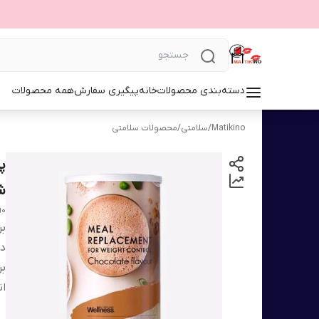
دسته‌بندی محصولات
خانه
پیگیری سفارش
همه محصولات
Matikino
/
سلامتی
/
محصولات سلامتی
پ
شک
90
بر
دس
بر
ان