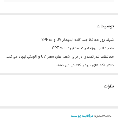
توضیحات
شیلد روز محافظ چند گانه اپتیمالز UV و SPF 50
مایع دفاعی روزانه چند منظوره با SPF 50.
محافظت قدرتمندی در برابر اشعه های مضر UV و آلودگی ایجاد می کند،
ظاهر لکه های تیره را کاهش می دهد،
سایر علائم پیری زودرس را بهبود می بخشد و آبرسانی فوری به پوست
می دهد.
نظرات
بافت و رنگ پوست را بهبود می بخشد و پوستی انعطاف پذیر و سالم را
افزایش می دهد.
فناوری PolluProtect و SPF 50 از پوست در برابر اشعه UV و آلودگی
دسته‌بندی
:
محافظت می کند
مراقبت پوست