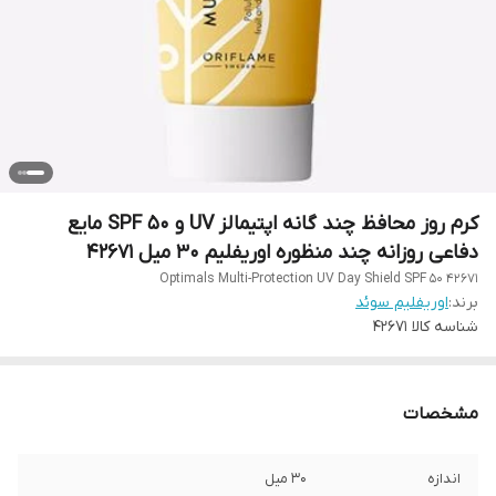
کرم روز محافظ چند گانه اپتیمالز UV و SPF 50 مایع
دفاعی روزانه چند منظوره اوریفلیم 30 میل 42671
Optimals Multi-Protection UV Day Shield SPF 50 42671
برند:
اوریفلیم سوئد
شناسه کالا
42671
مشخصات
اندازه
30 میل