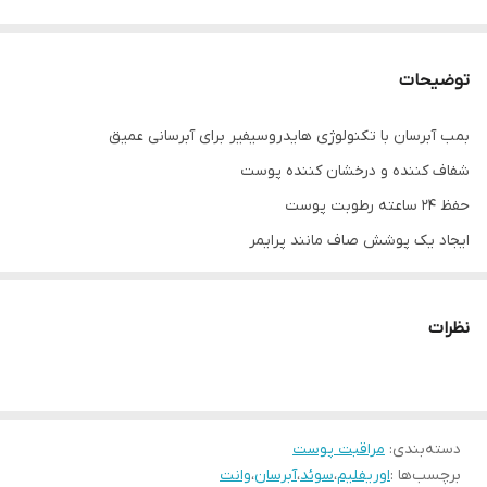
توضیحات
بمب آبرسان با تکنولوژی هایدروسیفیر برای آبرسانی عمیق
شفاف کننده و درخشان کننده پوست
حفظ 24 ساعته رطوبت پوست
ایجاد یک پوشش صاف مانند پرایمر
با عصاره برگ بلوط جهت محافظت پوست در برابر رادیکال های آزاد
فرموله شده بدون پارابن، الکل،روغن های معدنی و سولفات
نظرات
فرمولاسیون مورد تایید برای گیاه خواران
ثبت شده در انجمن بین المللی وگان
دسته‌بندی
:
مراقبت پوست
برچسب‌ها :
اوریفلیم
،
سوئد
،
آبرسان
،
وانت