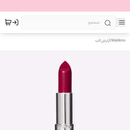
Matikino
/
آرایش
/
لب