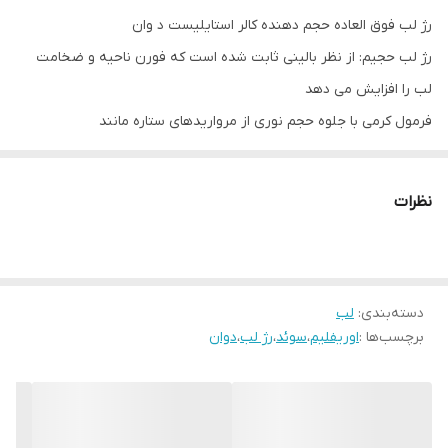
رژ لب فوق العاده حجم دهنده کالر استایلیست د وان
رژ لب حجیم: از نظر بالینی ثابت شده است که فورن ناحیه و ضخامت
لب را افزایش می دهد
فرمول کرمی با جلوه حجم نوری از مرواریدهای ستاره مانند
رنگدانه های قوی، مواد مرطوب کننده، طراحی شده برای ماندگاری 8
ساعت.
نظرات
حاوی
روغن دانه گل آفتابگردان
ویتامین سی
دسته‌بندی
:
لب
Instant Plumping Technology
برچسب‌ها :
اوریفلیم
،
سوئد
،
رژ لب
،
دوان
یک ژل حجیم کننده لب است که حاوی ویتامین B3 و کافئین است.
هنگامی که استفاده می‌کنید، فناوری پر کردن فوری میکروسیرکولاسیون
لب را تحریک می‌کند تا سطح لب‌ها را بزرگ‌تر و پرتر نشان دهد، با کانتور
و وضوح بیشتر - یک اثر پر کردن فوری لب‌ها.