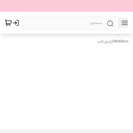
Matikino
/
آرایش
/
لب