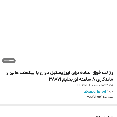
رژ لب فوق العاده براق ایرزیستبل دوان با پیگمنت عالی و
ماندگاری 8 ساعته اوریفلیم 38871
THE ONE Irresistible 38871
برند:
اوریفلیم سوئد
شناسه کالا
38871