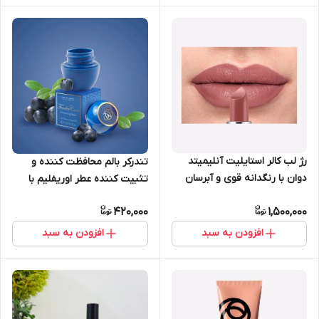
رژ لب کالر استایلیت آنلیمیتد
تندرکر بالم محافظت کننده و
دوان با رنگدانه قوی و آبرسان
تثبیت کننده عطر اوریفلیم با
لب اوریفلیم 37652
عصاره بلوبری 15 میل 33445
420,000
1,500,000
افزودن به سبد
افزودن به سبد