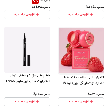
1,700,000
20
%
41805
41798
1,350,000
1,500,000
افزودن به سبد
افزودن به سبد
خط چشم ماژیکی مشکی دوان
تندرکر بالم محافظت کننده با
استایلو ضد آب اوریفلیم 37750
عصاره توت فرنگی اوریفلیم 15
میل 41680
1,000,000
390,000
افزودن به سبد
افزودن به سبد