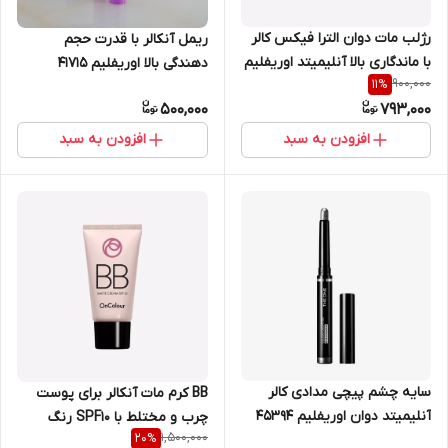
رژلب مات دوان الترا فیکس کالر
ریمل آنکالر با قدرت حجم
با ماندگاری بالا آنلیمیتد اوریفلیم
دهندگی بالا اوریفلیم 41715
900,000
11
%
41802
500,000
793,000
افزودن به سبد
افزودن به سبد
سایه چشم پیچی مدادی کالر
BB کرم مات آنکالر برای پوست
آنلیمیتد دوان اوریفلیم 45394
چرب و مختلط با SPF10 رنگ
1,500,000
20
%
طبیعی 30 میل اوریفلیم 41748