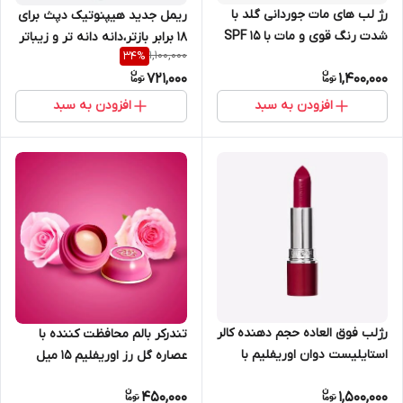
رژ لب های مات جوردانی گلد با
ریمل جدید هیپنوتیک دپث برای
شدت رنگ قوی و مات با SPF 15
۱۸ برابر بازتر،دانه دانه تر و زیباتر
1,100,000
34
%
اویفلیم 36800
اوریفلیم 42123
721,000
1,400,000
افزودن به سبد
افزودن به سبد
رژلب فوق العاده حجم دهنده کالر
تندرکر بالم محافظت کننده با
استایلیست دوان اوریفلیم با
عصاره گل رز اوریفلیم 15 میل
ماندگاری 8 ساعته 43302
30861
450,000
1,500,000