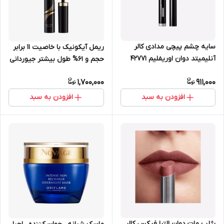
سایه چشم پیچی مدادی کالر
ریمل آیکونیک با خاصیت 11 برابر
آنلیمیتد دوان اوریفلیم 42771
حجم و 61% طول بیشتر جیوردانی
گلد 8 میل اوریفلیم 42823
1,700,000
911,000
افزودن به سبد
افزودن به سبد
رژلب مات دوان الترا فیکس کالر