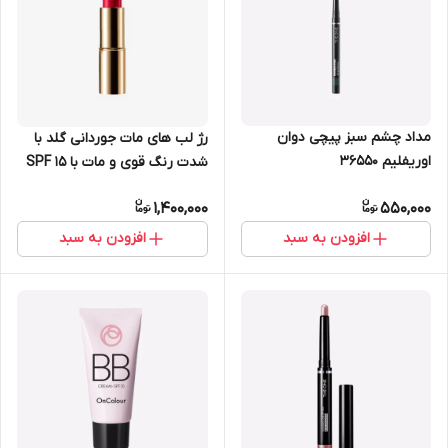
مداد چشم سبز پیچی دوان
رژ لب های مات جوردانی گلد با
اوریفلیم 36550
شدت رنگ قوی و مات با SPF 15
اویفلیم 36805
1,400,000
550,000
افزودن به سبد
افزودن به سبد