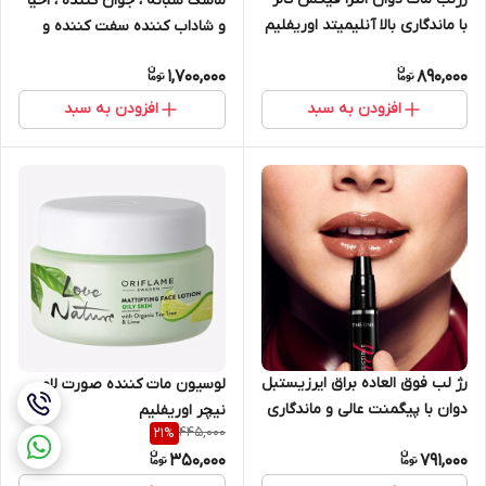
ماسک شبانه ، جوان کننده ، احیا
با ماندگاری بالا آنلیمیتد اوریفلیم
و شاداب کننده سفت کننده و
41797
ابرسان نوایج 50 میل اوریفلیم
1,700,000
890,000
33490
افزودن به سبد
افزودن به سبد
رژ لب فوق العاده براق ایرزیستبل
لوسیون مات کننده صورت لاو
دوان با پیگمنت عالی و ماندگاری
نیچر اوریفلیم
445,000
21
%
8 ساعته اوریفلیم 38866
350,000
791,000