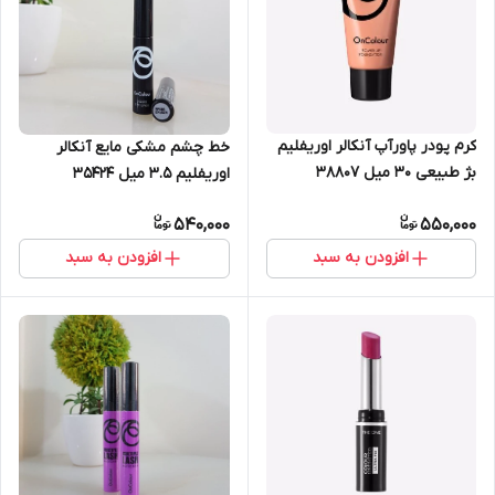
کرم پودر پاورآپ آنکالر اوریفلیم
خط چشم مشکی مایع آنکالر
بژ طبیعی 30 میل 38807
اوریفلیم 3.5 میل 35424
540,000
550,000
افزودن به سبد
افزودن به سبد