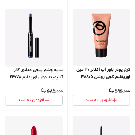
کرم پودر پاور آپ آنکالر 30 میل
سایه چشم پیچی مدادی کالر
اوریفلیم گچی روشن 38805
آنلیمیتد دوان اوریفلیم 42778
585,000
595,000
افزودن به سبد
افزودن به سبد