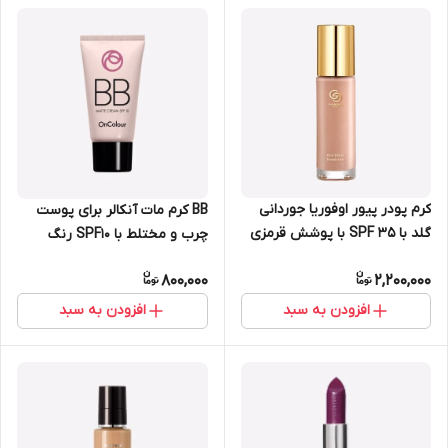
کرم پودر پیور اوفوریا جوردانی
BB کرم مات آنکالر برای پوست
گلد با SPF 35 با پوشش قرمزی
چرب و مختلط با SPF10 رنگ
اوریفلیم 30 میل 42362
روشن 30 میل اوریفلیم 41749
800,000
2,200,000
افزودن به سبد
افزودن به سبد