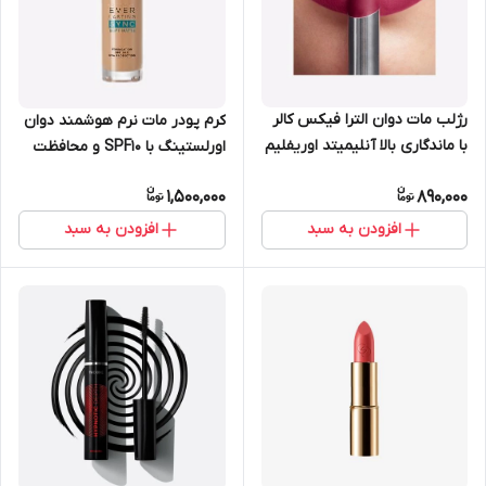
رژلب مات دوان الترا فیکس کالر
کرم پودر مات نرم هوشمند دوان
با ماندگاری بالا آنلیمیتد اوریفلیم
اورلستینگ با SPF10 و محافظت
41800
کننده UV روشن اوریفلیم 42129
1,500,000
890,000
افزودن به سبد
افزودن به سبد