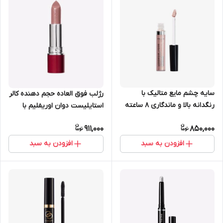
سایه چشم مایع متالیک با
رژلب فوق العاده حجم دهنده کالر
رنگدانه بالا و ماندگاری 8 ساعته
استایلیست دوان اوریفلیم با
دوان اویفلیم 5 میل 45361
ماندگاری 8 ساعته 43295
911,000
850,000
افزودن به سبد
افزودن به سبد