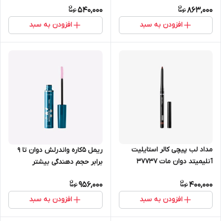
540,000
863,000
افزودن به سبد
افزودن به سبد
مداد لب پیچی کالر استایلیت
ریمل 5کاره واندرلش دوان تا 9
آنلیمیتد دوان مات 37737
برابر حجم دهندگی بیشتر
اوریفلیم 8 میل 40672
956,000
400,000
افزودن به سبد
افزودن به سبد