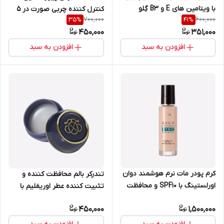
با ویتامین های E و B3 گِلو
کنترل کننده چربی صورت در ۵
700,000
600,000
35
%
41
%
اسنشالز اوریفلیم 43909
دقیقه 50 میل اوریفلیم 41674
450,000
351,000
افزودن به سبد
افزودن به سبد
کرم پودر مات نرم هوشمند دوان
تندرکر بالم محافظت کننده و
اورلستینگ با SPF10 و محافظت
تثبیت کننده عطر اوریفلیم با
کننده UV روشن اوریفلیم 42124
روغن دانه توت سیاه 10.5 میل
450,000
1,500,000
36151