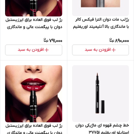
رژلب مات دوان الترا فیکس کالر
رژ لب فوق العاده براق ایرزیستبل
با ماندگاری بالا آنلیمیتد اوریفلیم
دوان با پیگمنت عالی و ماندگاری
41806
8 ساعته اوریفلیم 38872
791,000
890,000
افزودن به سبد
افزودن به سبد
خط چشم قهوه ای ماژیکی دوان
رژ لب فوق العاده براق ایرزیستبل
استایلو اوریفلیم 37751
دوان با پیگمنت عالی و ماندگاری