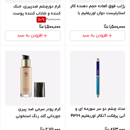
رژلب فوق العاده حجم دهنده کالر
کرم دورچشم ضدپیری، خنک
استایلیست دوان اوریفلیم با
کننده و شاداب کننده پوست
3,000,000
50
%
ماندگاری 8 ساعته 43300
حساس بهمراه غلطک اپتیمالز
1,500,000
1,500,000
اوریفلیم 42550
افزودن به سبد
افزودن به سبد
مداد چشم دو سر سورمه ای و
کرم پودر سرمی ضد پیری
آبی پرفکت آنکالر اوریفلیم 41369
جوردانی گلد رنگ استخونی
روشن 30 میل اوریفلیم 41328
2,711,000
863,000