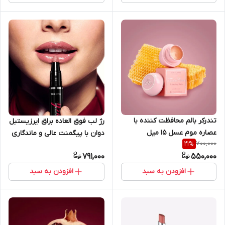
تندرکر بالم محافظت کننده با
رژ لب فوق العاده براق ایرزیستبل
عصاره موم عسل 15 میل
دوان با پیگمنت عالی و ماندگاری
700,000
21
%
اوریفلیم 1276
8 ساعته اوریفلیم 38863
791,000
550,000
افزودن به سبد
افزودن به سبد