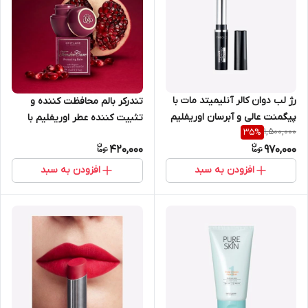
رژ لب دوان کالر آنلیمیتد مات با
تندرکر بالم محافظت کننده و
پیگمنت عالی و آبرسان اوریفلیم
تثبیت کننده عطر اوریفلیم با
1,500,000
35
%
41636
عصاره انار 15 میل 34042
420,000
970,000
افزودن به سبد
افزودن به سبد