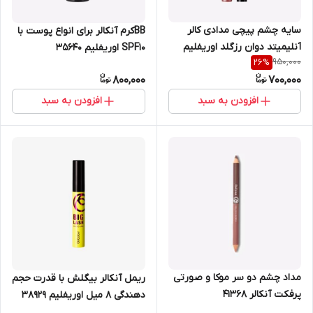
سایه چشم پیچی مدادی کالر
BBکرم آنکالر برای انواع پوست با
آنلیمیتد دوان رزگلد اوریفلیم
SPF10 اوریفلیم 35640
950,000
26
%
41011
800,000
700,000
افزودن به سبد
افزودن به سبد
مداد چشم دو سر موکا و صورتی
ریمل آنکالر بیگلش با قدرت حجم
پرفکت آنکالر 41368
دهندگی 8 میل اوریفلیم 38929