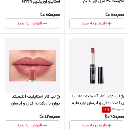
متوسط 30 میل اوریفلیم
استایلو اوریفلیم 42769
شماره35641
850,000
800,000
افزودن به سبد
افزودن به سبد
رژ لب دوان کالر آنلیمیتد مات با
رژ لب کالر استایلیت آنلیمیتد
پیگمنت عالی و آبرسان اوریفلیم
دوان با رنگدانه قوی و آبرسان
1,300,000
26
%
41637
لب اوریفلیم 37651
1,200,000
950,000
افزودن به سبد
افزودن به سبد