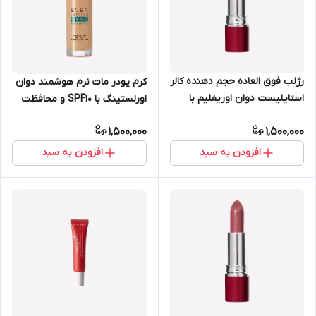
رژلب فوق العاده حجم دهنده کالر
کرم پودر مات نرم هوشمند دوان
استایلیست دوان اوریفلیم با
اورلستینگ با SPF10 و محافظت
ماندگاری 8 ساعته 43303
کننده UV روشن اوریفلیم 42128
1,500,000
1,500,000
افزودن به سبد
افزودن به سبد