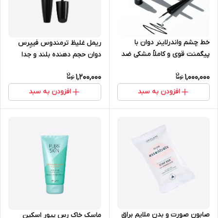
خط چشم واندرلاینر دوان با
ریمل غلیظ ترمندوس فییِرس
پیگمنت قوی و کاملاً مشکی ضد
دوان حجم دهنده بلند و جدا
آب اوریفلیم 2.5 میل 35742
کننده مژه اوریفلیم 10 میل 43143
1,200,000
1,000,000
افزودن به سبد
افزودن به سبد
صابون صورت و بدن ملایم براق
ماسک خاک رس پیور اسکین