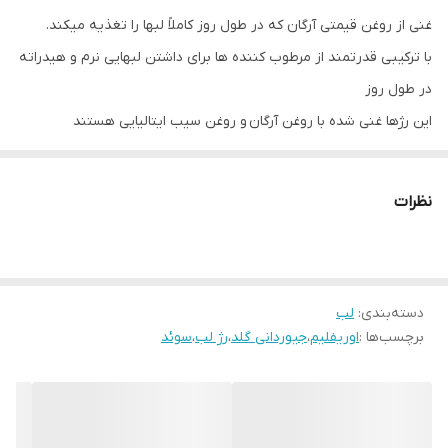
غنی از روغن قیمتی آرگان که در طول روز کاملاً لبها را تغذیه میکند.
با ترکیبی قدرتمند از مرطوب کننده ها برای داشتن لبهایی نرم و هیدراته
در طول روز
این رژها غنی شده با روغن آرگان و روغن سیب ایتالیایی هستند
به دلیل داشتن مرطوب کننده های قوی و همینطور پپتید خواص
ضدپیری نیز دارند و از ایجاد خطوط سطح لب جلوگیری میکنند.
نظرات
به دلیل داشتن SPF 15 از لبها در برابر تشعشعات خورشید محافظت
میکنند.
با رنگهای کلاسیک زیبا و پوشش خیلی خوب و ماندگاری چندین ساعته.
دسته‌بندی
:
لب
همراه با کاور طلایی با طراحی نفیس
برچسب‌ها :
اوریفلیم
،
جیوردانی گلد
،
رژ لب
،
سوئد