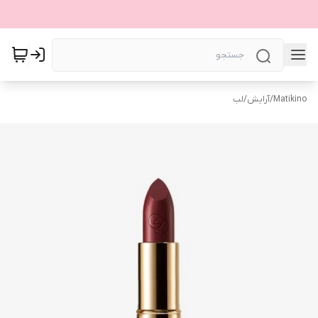
Matikino
/
آرایش
/
لب