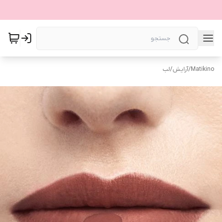
Matikino
/
آرایش
/
لب