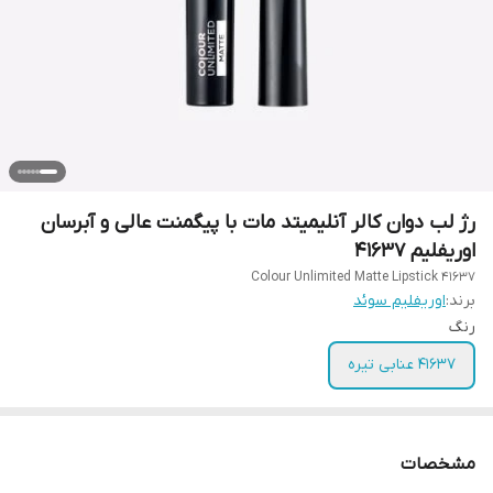
رژ لب دوان کالر آنلیمیتد مات با پیگمنت عالی و آبرسان
اوریفلیم 41637
Colour Unlimited Matte Lipstick 41637
برند:
اوریفلیم سوئد
رنگ
41637 عنابی تیره
مشخصات