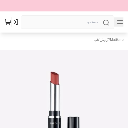
Matikino
/
آرایش
/
لب