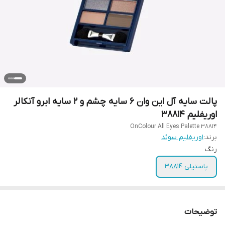
پالت سایه آل این وان 6 سایه چشم و 2 سایه ابرو آنکالر
اوریفلیم 38814
OnColour All Eyes Palette 38814
برند:
اوریفلیم سوئد
رنگ
پاستیلی 38814
توضیحات