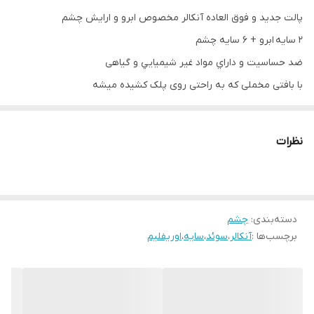
پالت جدید و فوق العاده آنکالر مخصوص ابرو و ارایش چشم
2 سایه ابرو + 6 سایه چشم
ضد حساسيت و داراي مواد غير شيميايي و گیاهی
با بافتی مخملی که به راحتی روی پلک کشیده میشه
سایه مدرن با رنگدانه های غنی
بدون ریزش و پخش شدن
نظرات
غنی از رنگدانه
در 8 رنگ متنوع و زیبا
دسته‌بندی
:
چشم
برچسب‌ها :
آنکالر
،
سوئد
،
سایه
،
اوریفلیم