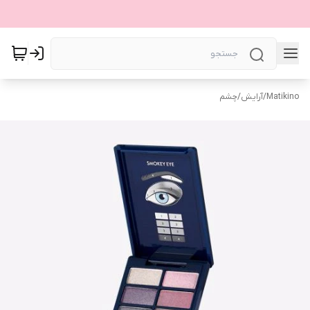
Matikino
/
آرایش
/
چشم