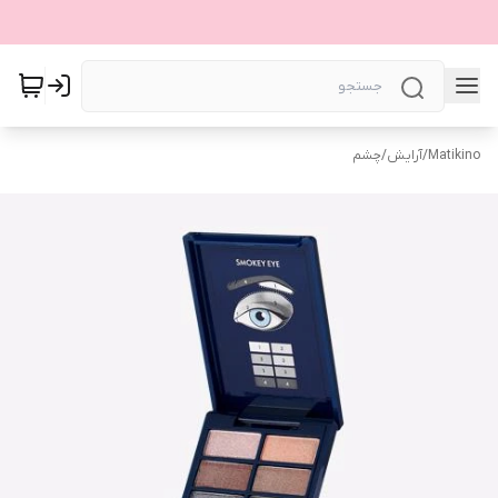
Matikino
/
آرایش
/
چشم