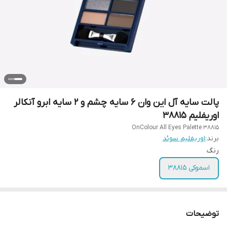
پالت سایه آل این وان 6 سایه چشم و 2 سایه ابرو آنکالر
اوریفلیم 38815
OnColour All Eyes Palette 38815
برند:
اوریفلیم سوئد
رنگ
اسموکی 38815
توضیحات