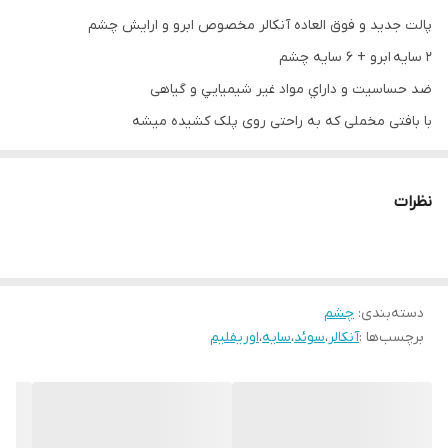
پالت جدید و فوق العاده آنکالر مخصوص ابرو و ارایش چشم
2 سایه ابرو + 6 سایه چشم
ضد حساسيت و داراي مواد غير شيميايي و گیاهی
با بافتی مخملی که به راحتی روی پلک کشیده میشه
سایه مدرن با رنگدانه های غنی
بدون ریزش و پخش شدن
نظرات
غنی از رنگدانه
در 8 رنگ متنوع و زیبا
دسته‌بندی
:
چشم
برچسب‌ها :
آنکالر
،
سوئد
،
سایه
،
اوریفلیم