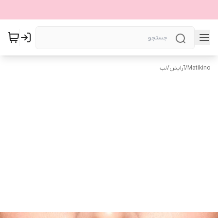
Matikino
/
آرایش
/
لب