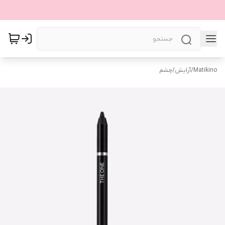
Matikino
/
آرایش
/
چشم