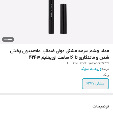
مداد چشم سرمه مشکی دوان ضدآب ،مات،بدون پخش
شدن و ماندگاری تا 16 ساعت اوریفلیم 42417
THE ONE Kohl Eye Pencil 42417
برند:
اوریفلیم سوئد
رنگ
مشکی 42417
توضیحات