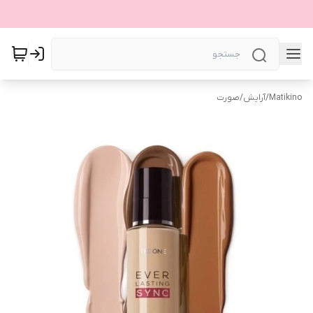
Matikino
/
آرایش
/
صورت