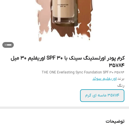
کرم پودر اورلستینگ سینک با SPF 30 اوریفلیم 30 میل
35784
THE ONE Everlasting Sync Foundation SPF 30 35784
برند:
اوریفلیم سوئد
رنگ
35784 ماسه ای گرم
توضیحات