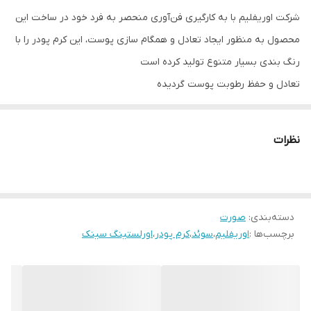
شرکت اوریفلیم با به کارگیری فن‌آوری منحصر به فرد خود در ساخت این
محصول به منظور ایجاد تعادل و همگام سازی پوست، این کرم پودر را با
رنگ بندی بسیار متنوع تولید کرده است
تعادل و حفظ رطوبت پوست گردیده
پوششی 100٪ و یکنواخت و نیمه مات
ظاهری کاملا طبیعی و سبک و در عین حال حرفه‌ای به آرایش شما
نظرات
میبخشد
مقاوم در برابر تعریق و رطوبت هوا مقاومت
تا 30 ساعت ماندگاری
با SPF 30 از پوست شما در مقابل تاثیرات مخرب آفتاب محافظت میکند
دسته‌بندی
:
صورت
برچسب‌ها :
اوریفلیم
،
سوئد
،
کرم پودر
،
اورلستینگ سینک
قابل استفاده با انگشت، براش و یا اسفنج
در 10 رنگ‌بندی متنوع