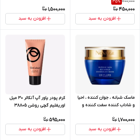
700,000
35
%
دقیقه 50 میل اوریفلیم 41674
کننده UV روشن اوریفلیم 42129
1,500,000
450,000
افزودن به سبد
افزودن به سبد
ماسک شبانه ، جوان کننده ، احیا
کرم پودر پاور آپ آنکالر 30 میل
و شاداب کننده سفت کننده و
اوریفلیم گچی روشن 38805
ابرسان نوایج 50 میل اوریفلیم
595,000
1,700,000
33490
افزودن به سبد
افزودن به سبد