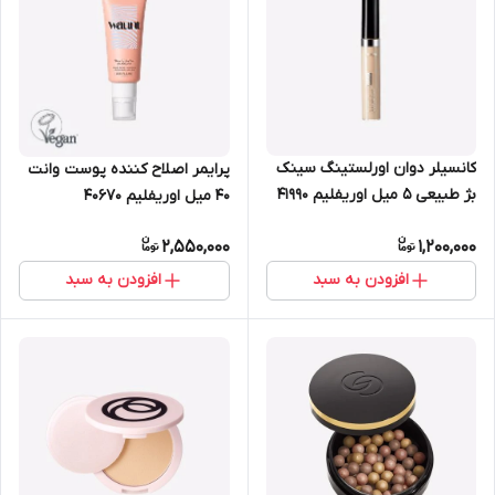
کانسیلر دوان اورلستینگ سینک
پرایمر اصلاح کننده پوست وانت
بژ طبیعی 5 میل اوریفلیم 41990
40 میل اوریفلیم 40670
2,550,000
1,200,000
افزودن به سبد
افزودن به سبد