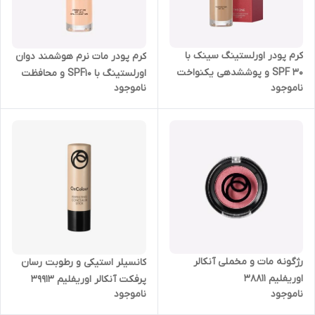
کرم پودر اورلستینگ سینک با
کرم پودر مات نرم هوشمند دوان
SPF 30 و پوششدهی یکنواخت
اورلستینگ با SPF10 و محافظت
ناموجود
ناموجود
و نیمه مات اوریفلیم 30 میل
کننده UV روشن اوریفلیم 42126
35785
رژگونه مات و مخملی آنکالر
کانسیلر استیکی و رطوبت رسان
اوریفلیم 38811
پرفکت آنکالر اوریفلیم 39913
ناموجود
ناموجود