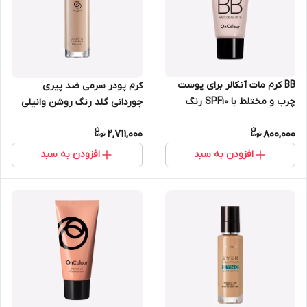
BB کرم مات آنکالر برای پوست
کرم پودر سرمی ضد پیری
چرب و مختلط با SPF10 رنگ
جوردانی گلد رنگ روشن وانیلی
روشن 30 میل اوریفلیم 41749
30 میل اوریفلیم 41327
2,711,000
800,000
افزودن به سبد
افزودن به سبد