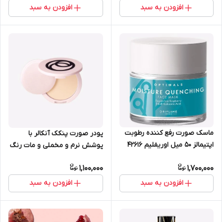
افزودن به سبد
افزودن به سبد
ماسک صورت رفع کننده رطوبت
پودر صورت پنکک آنکالر با
اپتیمالز 50 میل اوریفلیم 42616
پوشش نرم و مخملی و مات رنگ
گچی روشن اوریفلیم 6 گرم
1,100,000
1,700,000
38800
افزودن به سبد
افزودن به سبد