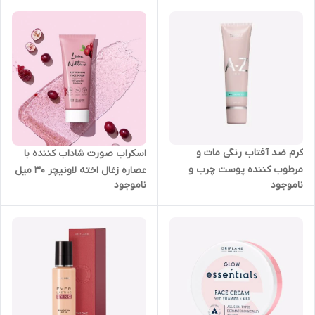
کرم ضد آفتاب رنگی مات و
اسکراب صورت شاداب کننده با
مرطوب کننده پوست چرب و
عصاره زغال اخته لاونیچر 30 میل
ناموجود
ناموجود
مختلط دوان هیدرا اوریفلیم 30
اوریفلیم 44158
میل 43462