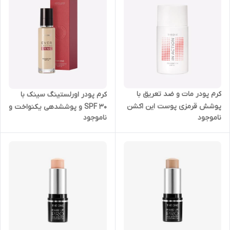
کرم پودر مات و ضد تعریق با
کرم پودر اورلستینگ سینک با
پوشش قرمزی پوست این اکشن
SPF 30 و پوششدهی یکنواخت و
ناموجود
ناموجود
دوان با SPF40 اوریفلیم 30 میل
نیمه مات اوریفلیم 30 میل
43510
35781