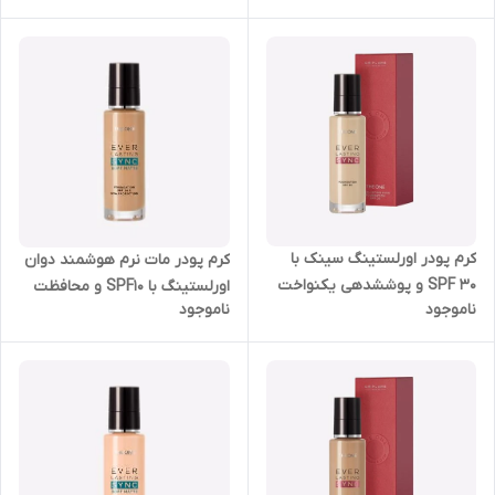
43511
35782
کرم پودر اورلستینگ سینک با
کرم پودر مات نرم هوشمند دوان
SPF 30 و پوششدهی یکنواخت
اورلستینگ با SPF10 و محافظت
ناموجود
ناموجود
و نیمه مات اوریفلیم 30 میل
کننده UV روشن اوریفلیم 42127
35779