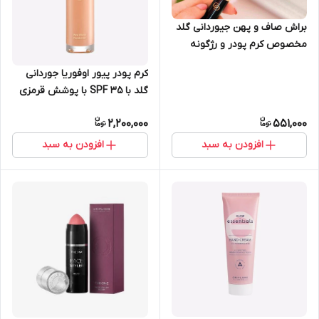
براش صاف و پهن جیوردانی گلد
مخصوص کرم پودر و رژگونه
اوریفلیم 30887
کرم پودر پیور اوفوریا جوردانی
گلد با SPF 35 با پوشش قرمزی
اوریفلیم 30 میل 42361
2,200,000
551,000
افزودن به سبد
افزودن به سبد