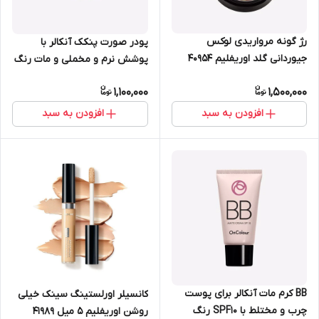
رژ گونه مرواریدی لوکس
پودر صورت پنکک آنکالر با
جیوردانی گلد اوریفلیم 40954
پوشش نرم و مخملی و مات رنگ
بژ متوسط اوریفلیم 6 گرم 38801
1,100,000
1,500,000
افزودن به سبد
افزودن به سبد
BB کرم مات آنکالر برای پوست
کانسیلر اورلستینگ سینک خیلی
چرب و مختلط با SPF10 رنگ
روشن اوریفلیم 5 میل 41989