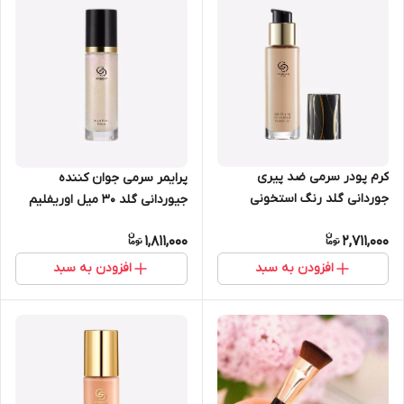
کرم پودر سرمی ضد پیری
پرایمر سرمی جوان کننده
جوردانی گلد رنگ استخونی
جیوردانی گلد 30 میل اوریفلیم
روشن 30 میل اوریفلیم 41328
42118
1,811,000
2,711,000
افزودن به سبد
افزودن به سبد