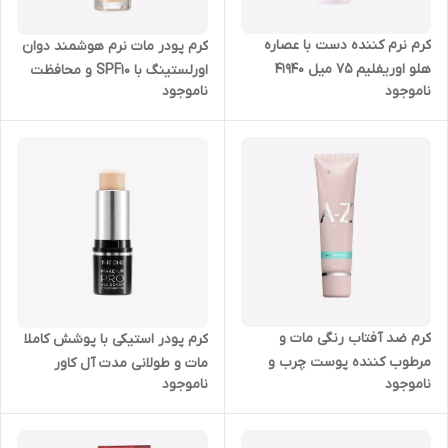
کرم نرم کننده دست با عصاره
کرم پودر مات نرم هوشمند دوان
هلو اوریفلیم 75 میل 41940
اورلستینگ با SPF10 و محافظت
ناموجود
ناموجود
کننده UV روشن اوریفلیم 42125
کرم ضد آفتاب رنگی مات و
کرم پودر استیکی با پوشش کاملا
مرطوب کننده پوست چرب و
مات و طولانی مدت آل کاور
ناموجود
ناموجود
مختلط دوان هیدرا اوریفلیم 30
تخصصی دوان اوریفلیم 43368
میل 43460