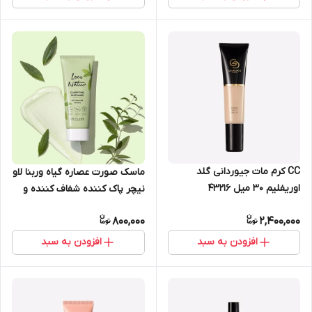
CC کرم مات جیوردانی گلد
ماسک صورت عصاره گیاه وربنا لاو
اوریفلیم 30 میل 43216
نیچر پاک کننده شفاف کننده و
کاهش دهنده چربی اوریفلیم 30
800,000
2,400,000
میل 44159
افزودن به سبد
افزودن به سبد