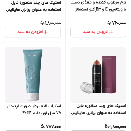
کرم مرطوب کننده و مغذی دست
استیک های چند منظوره قابل
با ویتامین E و B3 ِگلو اسنشالز
استفاده به عنوان برانزر، هایلایتر،
75 میل اویفلیم 44484
رژگونه و کانتور آرایشی دوان
1,800,000
760,000
اوریفلیم 36140
افزودن به سبد
افزودن به سبد
استیک های چند منظوره قابل
اسکراب لایه بردار صورت اپتیمالز
استفاده به عنوان برانزر، هایلایتر،
75 میل اوریفلیم 42614
رژگونه و کانتور آرایشی دوان
787,000
1,800,000
اوریفلیم 36141