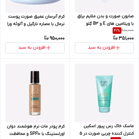
صابون صورت و بدن ملایم براق
کرم آبرسان عمیق صورت پوست
با ویتامین های E و B3 گِلو
نرمال با عصاره نارگیل و آلوئه ورا
600,000
41
%
اسنشالز اوریفلیم 43909
لاونیچر 50 میل اوریفلیم 34821
950,000
351,000
افزودن به سبد
افزودن به سبد
ماسک خاک رس پیور اسکین
کرم پودر مات نرم هوشمند دوان
کنترل کننده چربی صورت در ۵
اورلستینگ با SPF10 و محافظت