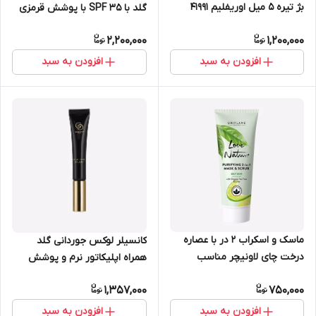
بژ تیره 5 میل اوریفلیم 41991
گلد با SPF 35 با پوشش قرمزی
اوریفلیم 30 میل 42360
2,200,000
1,200,000
افزودن به سبد
افزودن به سبد
ماسک و اسکراب ۲ در با عصاره
کانسیلر لوکس جوردانی گلد
درخت چای لاونیچر مناسب
همراه اپلیکاتور نرم و پوشش
پوست های چرب و جوشدار
دهی بالا 10 میل اوریفلیم 41108
1,357,000
750,000
اوریفلیم 35576
افزودن به سبد
افزودن به سبد