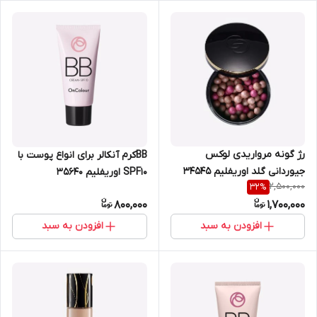
رژ گونه مرواریدی لوکس
BBکرم آنکالر برای انواع پوست با
جیوردانی گلد اوریفلیم 34545
SPF10 اوریفلیم 35640
2,500,000
32
%
800,000
1,700,000
افزودن به سبد
افزودن به سبد