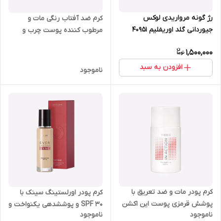
رژ گونه مرواریدی لوکس
کرم ضد آفتاب رنگی مات و
جیوردانی گلد اوریفلیم 40951
مرطوب کننده پوست چرب و
مختلط دوان هیدرا اوریفلیم 30
1,500,000
میل 43461
افزودن به سبد
ناموجود
کرم پودر مات و ضد تعریق با
کرم پودر اورلستینگ سینک با
پوشش قرمزی پوست این اکشن
SPF 30 و پوششدهی یکنواخت و
ناموجود
ناموجود
دوان با SPF40 اوریفلیم 30 میل
نیمه مات اوریفلیم 30 میل