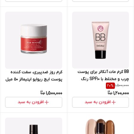
BB کرم مات آنکالر برای پوست
کرم روز ضدپیری، سفت کننده
چرب و مختلط با SPF10 رنگ
پوست ایج ریوایو اپتیمالز 50 میل
1,500,000
20
%
طبیعی 30 میل اوریفلیم 41748
اوریفلیم 42548
1,500,000
1,200,000
افزودن به سبد
افزودن به سبد