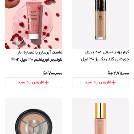
کرم پودر سرمی ضد پیری
ماسک آبرسان با عصاره انار
جوردانی گلد رنگ بژ 30 میل
لاونیچر اوریفلیم 30 میل 41102
اوریفلیم 41330
700,000
2,711,000
افزودن به سبد
افزودن به سبد