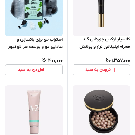
کانسیلر لوکس جوردانی گلد
اسکراب مو برای پاکسازی و
همراه اپلیکاتور نرم و پوشش
شادابی مو و پوست سر لاو نیچر
دهی بالا 10 میل اوریفلیم 41107
با زغال و نعنا 30 میل اوریفلیم
300,000
1,357,000
43253
افزودن به سبد
افزودن به سبد