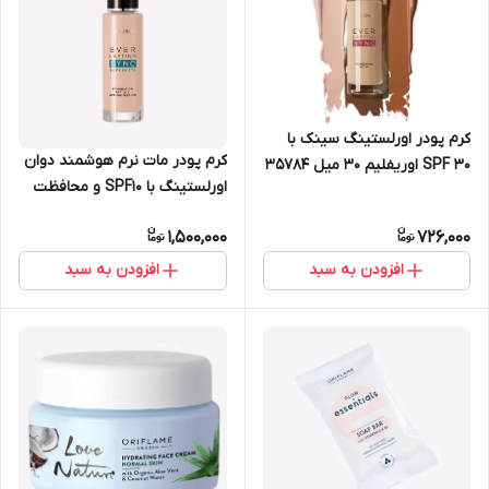
کرم پودر اورلستینگ سینک با
کرم پودر مات نرم هوشمند دوان
SPF 30 اوریفلیم 30 میل 35784
اورلستینگ با SPF10 و محافظت
کننده UV روشن اوریفلیم 42124
1,500,000
726,000
افزودن به سبد
افزودن به سبد