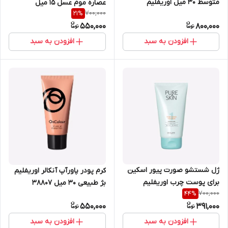
متوسط 30 میل اوریفلیم
عصاره موم عسل 15 میل
700,000
21
%
شماره35641
اوریفلیم 1276
550,000
800,000
افزودن به سبد
افزودن به سبد
ژل شستشو صورت پیور اسکین
کرم پودر پاورآپ آنکالر اوریفلیم
برای پوست چرب اوریفلیم
بژ طبیعی 30 میل 38807
700,000
44
%
150میل 41671
550,000
391,000
افزودن به سبد
افزودن به سبد