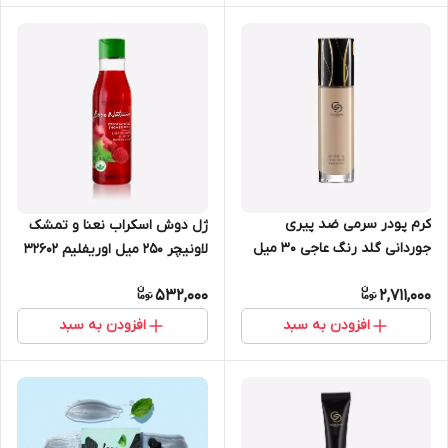
کرم پودر سرمی ضد پیری
ژل دوش اسکراب نعنا و تمشک
جوردانی گلد رنگ عاجی 30 میل
لاونیچر 250 میل اوریفلیم 32602
اوریفلیم 41329
532,000
2,711,000
افزودن به سبد
افزودن به سبد