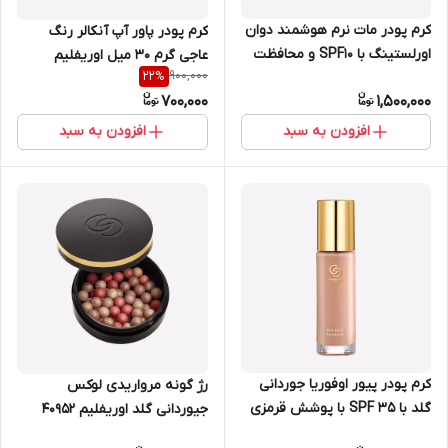
کرم پودر مات نرم هوشمند دوان
کرم پودر پاور آپ آنکالر رنگ
اورلستینگ با SPF10 و محافظت
عاجی گرم 30 میل اوریفلیم
900,000
22
%
کننده UV روشن اوریفلیم 42128
شماره 38806
700,000
1,500,000
افزودن به سبد
افزودن به سبد
کرم پودر پیور اوفوریا جوردانی
رژ گونه مرواریدی لوکس
گلد با SPF 35 با پوشش قرمزی
جیوردانی گلد اوریفلیم 40952
اوریفلیم 30 میل 42362