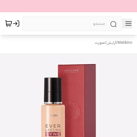
Matikino
/
آرایش
/
صورت