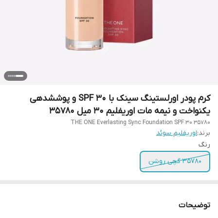
کرم پودر اورلستینگ سینک با SPF 30 و پوششدهی
یکنواخت و نیمه مات اوریفلیم 30 میل 35780
THE ONE Everlasting Sync Foundation SPF 30 35780
برند:
اوریفلیم سوئد
رنگ
35780 گچی روشن
توضیحات