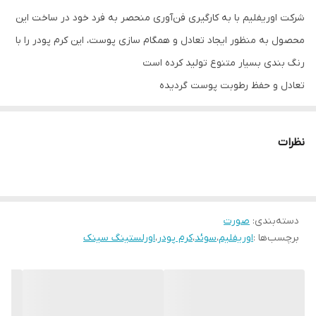
شرکت اوریفلیم با به کارگیری فن‌آوری منحصر به فرد خود در ساخت این
محصول به منظور ایجاد تعادل و همگام سازی پوست، این کرم پودر را با
رنگ بندی بسیار متنوع تولید کرده است
تعادل و حفظ رطوبت پوست گردیده
پوششی 100٪ و یکنواخت و نیمه مات
ظاهری کاملا طبیعی و سبک و در عین حال حرفه‌ای به آرایش شما
نظرات
میبخشد
مقاوم در برابر تعریق و رطوبت هوا مقاومت
تا 30 ساعت ماندگاری
با SPF 30 از پوست شما در مقابل تاثیرات مخرب آفتاب محافظت میکند
دسته‌بندی
:
صورت
برچسب‌ها :
اوریفلیم
،
سوئد
،
کرم پودر
،
اورلستینگ سینک
قابل استفاده با انگشت، براش و یا اسفنج
در 10 رنگ‌بندی متنوع