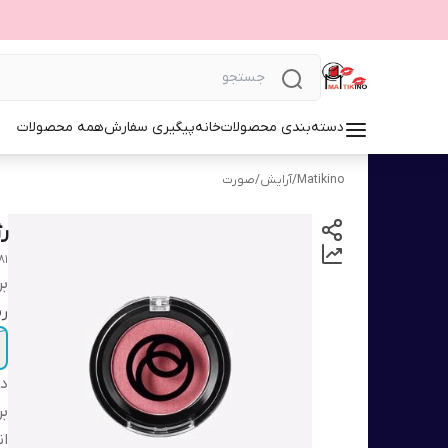
دسته‌بندی محصولات
خانه
پیگیری سفارش
همه محصولات
Matikino
/
آرایش
/
صورت
رژ
81
بر
ر
دس
بر
ان