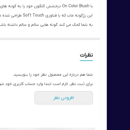
با On Color Blush درخشش گلگون خود را به گونه های خود بیاورید!
این رژگونه مات که با فناوری Soft Touch طراحی شده دارای بافتی نرم و مخملی است.
به شما کمک می کند گونه هایی سالم و سالم داشته باشی
می توانید رژگونه را به کمک برس بزنید.
گونه های خود را با رژگونه تجدید کنید ، که باعث رو
رژگونه مات با فناوری Soft Touch پوست شما را فوراً صاف و درخشان می کند.
نظرات
به راحتی قابل استفاده و به طور یکنواخت است.
فوراً پوست را نرم و درخشان کنید.
شما هم درباره این محصول نظر خود را بنویسید.
به خوبی در طول روز می ماند.
برای ثبت نظر، لازم است ابتدا وارد حساب کاربری خود شو
روی پوست احساس راحتی می کنید
افزودن نظر