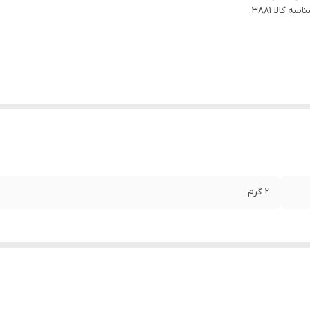
اسه کالا
3881
2 گرم