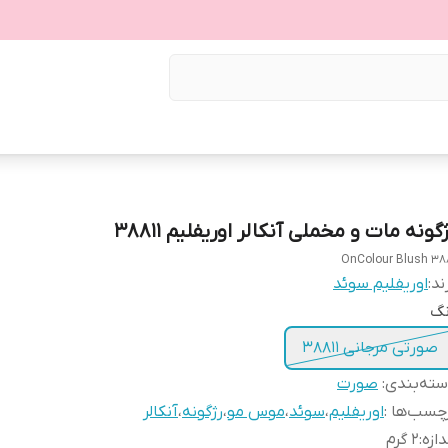
گونه مات و مخملی آنکالر اوریفلیم 38811
OnColour Blush 38
ند:
اوریفلیم سوئد
نگ
صورتی مرجانی 38811
ته‌بندی
:
صورت
چسب‌ها :
اوریفلیم
،
سوئد
،
موس مو
،
رژگونه
،
آنکالر
دازه
:
2 گرم