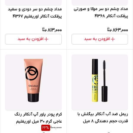
مداد چشم دو سر موکا و صورتی
مداد چشم دو سر دودی و سفید
پرفکت آنکالر 41368
پرفکت آنکالر اوریفلیم 41367
813,000
863,000
افزودن به سبد
افزودن به سبد
ریمل ضد آب آنکالر بیگلش با
کرم پودر پاور آپ آنکالر رنگ
قدرت حجم دهندگی 8 میل
عاجی گرم 30 میل اوریفلیم
900,000
22
%
اوریفلیم 42273
شماره 38806