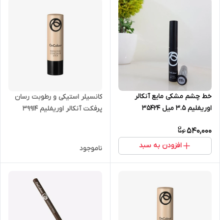
خط چشم مشکی مایع آنکالر
کانسیلر استیکی و رطوبت رسان
اوریفلیم 3.5 میل 35424
پرفکت آنکالر اوریفلیم 39914
540,000
افزودن به سبد
ناموجود