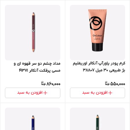
کرم پودر پاورآپ آنکالر اوریفلیم
مداد چشم دو سر قهوه ای و
بژ طبیعی 30 میل 38807
مسی پرفکت آنکالر 41371
860,000
550,000
افزودن به سبد
افزودن به سبد