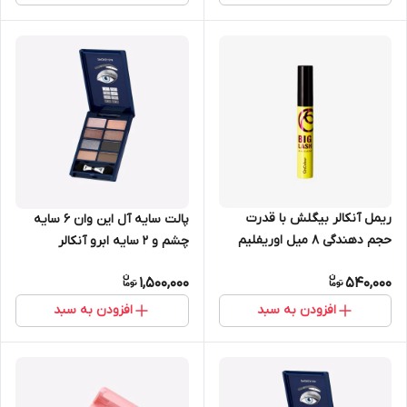
ریمل آنکالر بیگلش با قدرت
پالت سایه آل این وان 6 سایه
حجم دهندگی 8 میل اوریفلیم
چشم و 2 سایه ابرو آنکالر
38929
اوریفلیم 38815
1,500,000
540,000
افزودن به سبد
افزودن به سبد