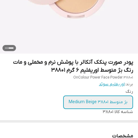
پودر صورت پنکک آنکالر با پوشش نرم و مخملی و مات
رنگ بژ متوسط اوریفلیم 6 گرم 38801
OnColour Power Face Powder 38801
برند:
اوریفلیم سوئد
رنگ
بژ متوسط 38801 Medium Beige
شناسه کالا
38801
مشخصات