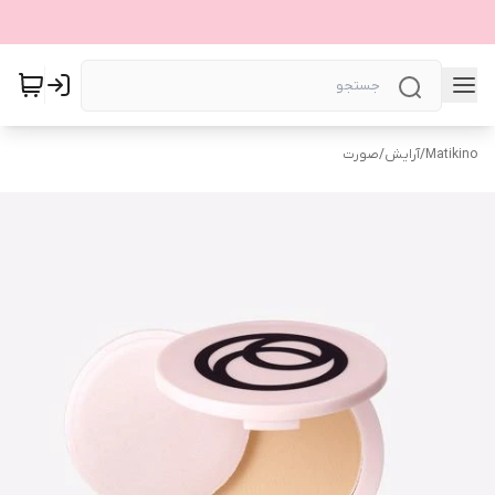
Matikino
/
آرایش
/
صورت