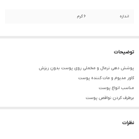
اندازه
6 گرم
توضیحات
پوشش دهی نرمال و مخملی روی پوست بدون ریزش
کاور مدیوم و مات کننده پوست
مناسب انواع پوست
برطرف کردن نواقص پوست
کمک به مات کردن پوست
ماده معدنی میکای موجود درآن به کنترل و جذب سریع سبوم، چربی و
نظرات
عرق کمک میکند.