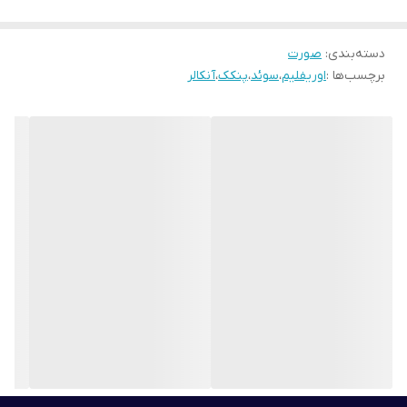
دسته‌بندی
:
صورت
برچسب‌ها :
اوریفلیم
،
سوئد
،
پنکک
،
آنکالر