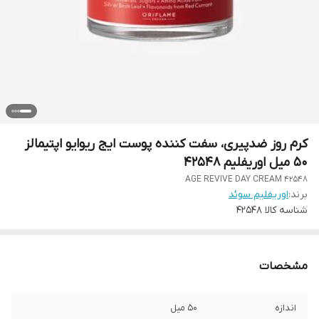
کرم روز ضدپیری، سفت کننده پوست ایج ریوایو اپتیمالز
50 میل اوریفلیم 42548
AGE REVIVE DAY CREAM 42548
برند:
اوریفلیم سوئد
شناسه کالا
42548
مشخصات
اندازه
50 میل