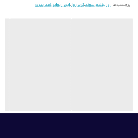
برچسب‌ها :
اوریفلیم
،
سوئد
،
کرم روز
،
ایج ریوایو
،
ضد پیری