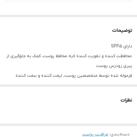
توضیحات
دارای SPF15
محافظت کننده و تقویت کننده لایه محافظ پوست، کمک به جلوگیری از
پیری زودرس پوست
فرموله شده توسط متخصصین پوست، لیفت کننده و سفت کننده
پوست
حاوی مواد معدنی و آمینواسیدهای برگرفته از برگ درخت توس نقره ای و
نظرات
فلاونوئیدها برگرفته از انگورفرنگی قرمز
با تکنولوژی مولتی رینیوال 8 جهت مبارزه با نشانه های پیری
دسته‌بندی
:
مراقبت پوست