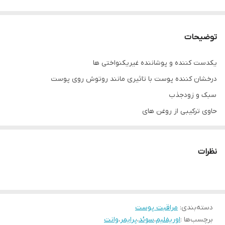
توضیحات
یکدست کننده و پوشاننده غیریکنواختی ها
درخشان کننده پوست با تاثیری مانند روتوش روی پوست
سبک و زودجذب
حاوی ترکیبی از روغن های
منعکس کننده نور و ذرات طلایی و برنز که درخشندگی پوست را افزایش
می دهند
نظرات
حاوی یک پودر خاص برای جذب چربی اضافی پوست
با تکنولوژی هایدروسیفیر برای آبرسانی عمیقی
مناسب انواع پوست حتی پوست حساس
دسته‌بندی
:
مراقبت پوست
فرمولاسیون مورد تایید برای گیاه خواران
برچسب‌ها :
اوریفلیم
،
سوئد
،
پرایمر
،
وانت
ثبت شده در انجمن بین المللی وگان