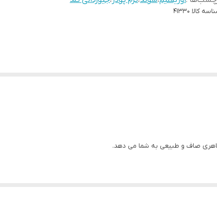
چسب‌ها :
اوریفلیم
،
سوئد
،
کرم پودر
،
جیوردانی گلد
اسه کالا
41330
ظاهری صاف و طبیعی به شما می دهد.
 سالم به نظر برسد.