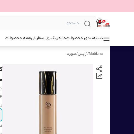
دسته‌بندی محصولات
خانه
پیگیری سفارش
همه محصولات
Matikino
/
آرایش
/
صورت
0
30
بر
ر
دس