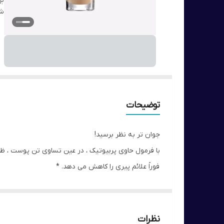
بر
شن
توضیحات
جوان تر به نظر برسید!
با فرمول حاوی پربیوتیک ، در عین تساوی تن پوست ، 
فوراً علائم پیری را کاهش می دهد. *
با عصاره گل نیلوفر آبی به پوست کمک می کند تا صاف و
دارای SPF 10
تست بالینی انجام شده
نظرات