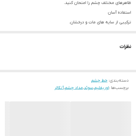
ظاهرهای مختلف چشم را امتحان کنید.
استفاده آسان
ترکیبی از سایه های مات و درخشان.
پوشش رنگ خوب و ویتامین
نرم و ابریشمی و با ویتامین ای
نظرات
هر مداد دو نوک در ترکیبی از سایه های مد روز عرضه می شود و می
توان از آن به عنوان خط سرمه یا لکه دار و ترکیب شده برای ظاهری
کامل استفاده کرد.
دسته‌بندی
:
خط چشم
برچسب‌ها :
اوریفلیم
،
سوئد
،
مداد چشم
،
آنکالر