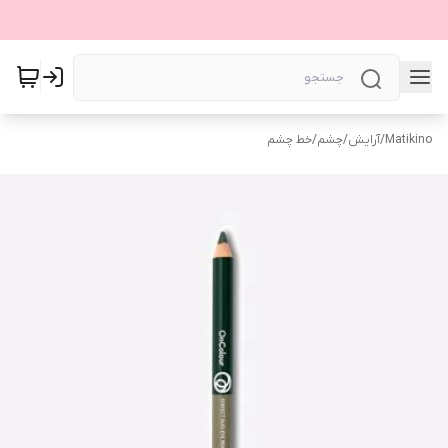
Matikino
/
آرایش
/
چشم
/
خط چشم