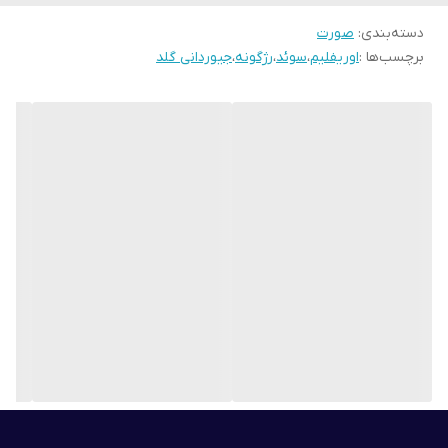
بسیار باصرفه
دسته‌بندی
:
صورت
مرواریدهای دست ساز ایتالیایی با دو تناژ رنگی برنز و شاین بسیار زیبا
برچسب‌ها :
اوریفلیم
،
سوئد
،
رژگونه
،
جیوردانی گلد
دارای نرم کننده هایی معدنی و زرق و برقی چشمگیر که به دلیل بافت
مخملی این محصولات است.
دانه های چند رنگ که به صورت شما رنگی سالم و طبیعی و سایه
روشنی شیک هدیه می دهد
حاوی مواد معدنی جهت تقویت و نرم کنندگی پوست
قابل استفاده به صورت رژ گونه یا برای تمام صورت
با رنگ ودرخشندگی طبیعی با دیزاینی جدید
آرایش پوست با یک چرخش ساده با قلم مو و ایجاد ترکیب کاملی از جلوه
ی مرواریدی و میکرو بدون درز، تب و تاب طبیعی و بی عیب و نقص .
غنی شده با میکا و سیلیس مواد معدنی گرانبها برای یک نگاه درخشنده
تر.
این محصول به دلیل داشتن دانه های رنگ قابلیت این را دارد که با کم یا