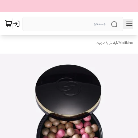
Matikino
/
آرایش
/
صورت