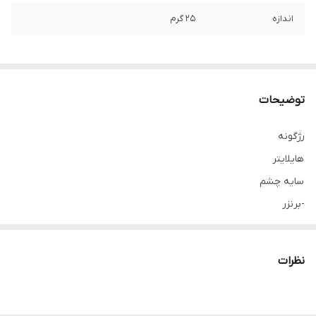
اندازه
25 گرم
توضیحات
رژگونه
هایلایتر
سایه چشم
-برنزر
فرموله شده با سرم Youth‏ ‏Reveal و اسید هیالورونیک برای ظاهری
درخشان و جوان.
نظرات
به گونه ای طراحی شده است که پوست شما را بی عیب و نقص میکند .
حاوی سرم طلای جوردانی