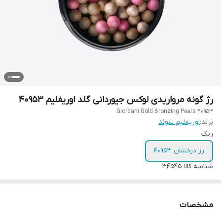
رژ گونه مرواریدی لوکس جیوردانی گلد اوریفلیم 40953
Giordani Gold Bronzing Pears 40953
برند:
اوریفلیم سوئد
رنگ
رز درخشان 40953
شناسه کالا
34545
مشخصات