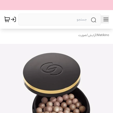
Matikino
/
آرایش
/
صورت