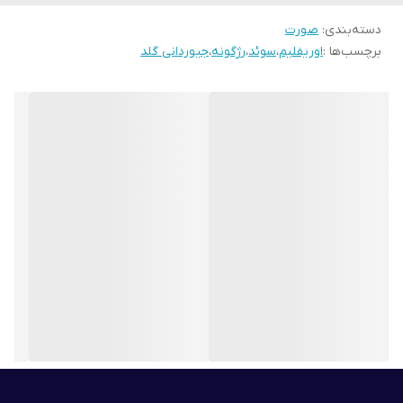
بسیار باصرفه
دسته‌بندی
:
صورت
مرواریدهای دست ساز ایتالیایی با دو تناژ رنگی برنز و شاین بسیار زیبا
برچسب‌ها :
اوریفلیم
،
سوئد
،
رژگونه
،
جیوردانی گلد
دارای نرم کننده هایی معدنی و زرق و برقی چشمگیر که به دلیل بافت
مخملی این محصولات است.
دانه های چند رنگ که به صورت شما رنگی سالم و طبیعی و سایه
روشنی شیک هدیه می دهد
حاوی مواد معدنی جهت تقویت و نرم کنندگی پوست
قابل استفاده به صورت رژ گونه یا برای تمام صورت
با رنگ ودرخشندگی طبیعی با دیزاینی جدید
آرایش پوست با یک چرخش ساده با قلم مو و ایجاد ترکیب کاملی از جلوه
ی مرواریدی و میکرو بدون درز، تب و تاب طبیعی و بی عیب و نقص .
غنی شده با میکا و سیلیس مواد معدنی گرانبها برای یک نگاه درخشنده
تر.
این محصول به دلیل داشتن دانه های رنگ قابلیت این را دارد که با کم یا