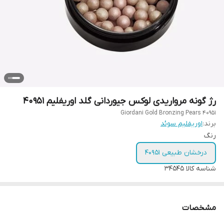
رژ گونه مرواریدی لوکس جیوردانی گلد اوریفلیم 40951
Giordani Gold Bronzing Pears 40951
برند:
اوریفلیم سوئد
رنگ
درخشان طبیعی 40951
شناسه کالا
34545
مشخصات