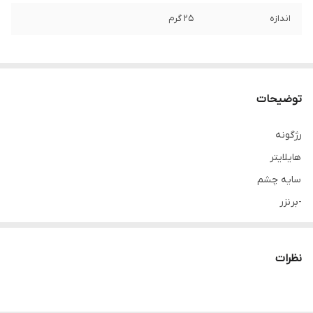
اندازه
25 گرم
توضیحات
رژگونه
هایلایتر
سایه چشم
-برنزر
فرموله شده با سرم Youth‏ ‏Reveal و اسید هیالورونیک برای ظاهری
درخشان و جوان.
نظرات
به گونه ای طراحی شده است که پوست شما را بی عیب و نقص میکند .
حاوی سرم طلای جوردانی