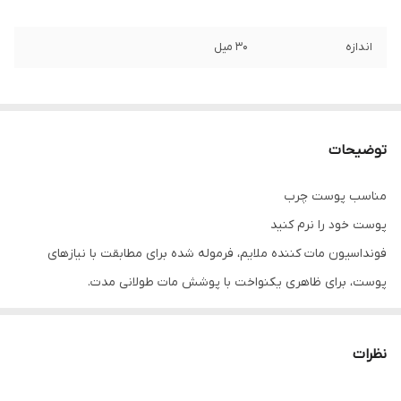
اندازه
30 میل
توضیحات
مناسب پوست چرب
پوست خود را نرم کنید
فونداسیون مات کننده ملایم، فرموله شده برای مطابقت با نیازهای
پوست، برای ظاهری یکنواخت با پوشش مات طولانی مدت.
با پودر کنترل کننده روغن جاذب برای جلوگیری از براق شدن پوست، و
فناوری Skin Response که سازگاری پوست شما با محیط را تضمین می
نظرات
کند!
محافظت SPF 10 و UVA.