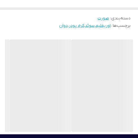
پودرهای کنترل روغن، کره های پودری با خاصیت جاذب هستند که چربی
دسته‌بندی
:
صورت
و سبوم اضافی را در طول روز جذب می کنند.
برچسب‌ها :
اوریفلیم
،
سوئد
،
کرم پودر
،
دوان
فناوری واکنش پوست بر اساس فناوری منحصر به فرد Skin Response،
طراحی شده برای سازگاری مداوم با محیط شما، و ظاهری شاداب و شگفت
انگیز به پوست شما می بخشد.
از ناحیه چشم دوری کنید.