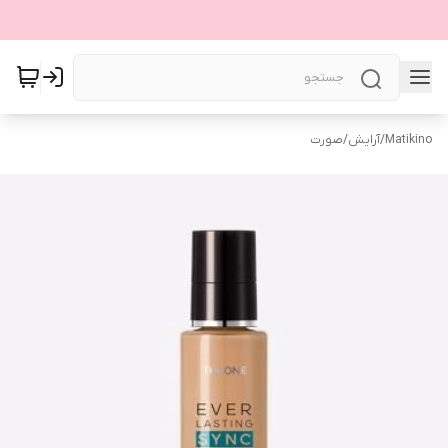
Matikino
/
آرایش
/
صورت