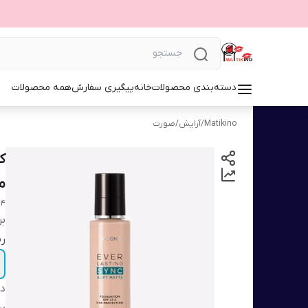
دسته‌بندی محصولات
خانه
پیگیری سفارش
همه محصولات
Matikino
/
آرایش
/
صورت
محا
24
بر
ر
دس