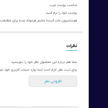
مناسب پوست چرب
پوست خود را نرم کنید
فونداسیون مات کننده ملایم، فرموله شده برای مطابقت
با پودر کنترل کننده روغن جاذب برای جلوگیری از براق شدن پوست، و فناوری Skin Response که سازگار
محافظت SPF 10 و UVA.
پودرهای کنترل روغن، کره های پودری با خاصیت جاذب ه
نظرات
فناوری واکنش پوست بر اساس فناوری منحصر به فرد Skin Response، طراحی شده برای سازگاری مداوم با محیط شما، و ظاهری شاداب و شگفت انگیز به پوست شما می بخشد.
از ناحیه چشم دوری کنید.
شما هم درباره این محصول نظر خود را بنویسید.
برای ثبت نظر، لازم است ابتدا وارد حساب کاربری خود شو
افزودن نظر