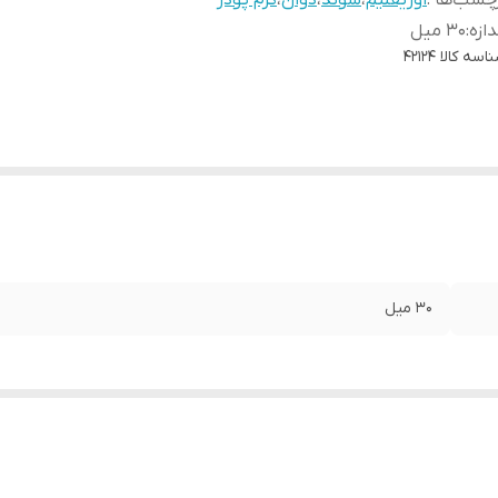
چسب‌ها :
اوریفلیم
،
سوئد
،
دوان
،
کرم پودر
دازه
:
30 میل
اسه کالا
42124
30 میل