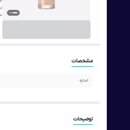
بر
ان
شن
مشخصات
اندازه
توضیحات