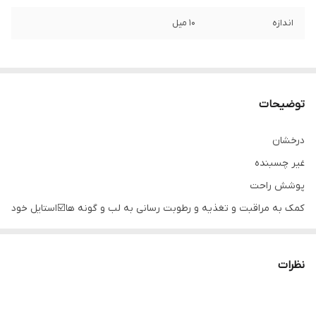
اندازه
10 میل
توضیحات
درخشان
غیر چسبنده
پوشش راحت
کمک به مراقبت و تغذیه و رطوبت رسانی به لب و گونه ها☑️استایل خود
را در 3 بافت و رنگ درخشان پیدا کن 💃🏼
تینت های نیمه شفاف رنگ چهره شما را شفاف، طبیعی و سالم نشان
نظرات
میدهد.
ماندگار، فرمول مقاوم در برابر عرق، ضد آب