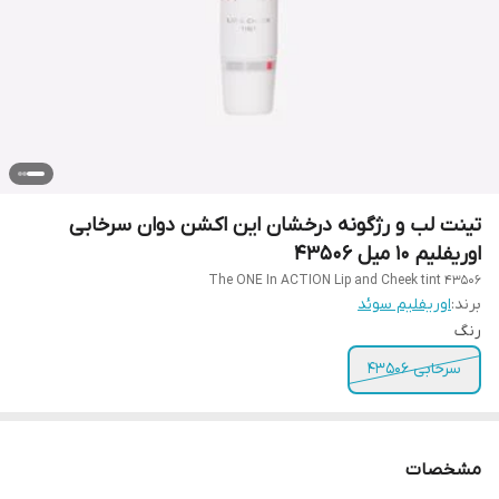
تینت لب و رژگونه درخشان این اکشن دوان سرخابی
اوریفلیم 10 میل 43506
The ONE In ACTION Lip and Cheek tint 43506
برند:
اوریفلیم سوئد
رنگ
سرخابی 43506
مشخصات