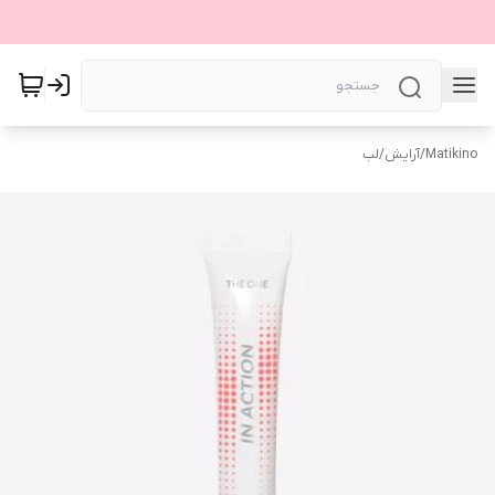
Matikino
/
آرایش
/
لب