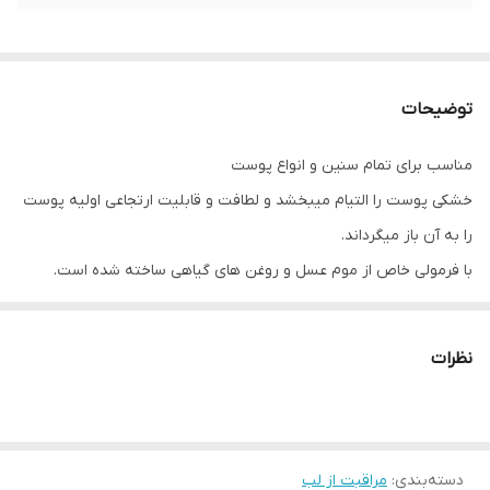
توضیحات
مناسب برای تمام سنین و انواع پوست
خشکی پوست را التیام میبخشد و لطافت و قابلیت ارتجاعی اولیه پوست
را به آن باز میگرداند.
با فرمولی خاص از موم عسل و روغن های گیاهی ساخته شده است.
مناسب برای لبها،صورت،پوست دور ناخن ، خشكى آرنجها و قوزك پا و يا
هر قسمتی از پوست که خشک،زبر یا حساس شده همچنین در التیام
نظرات
وبهبود هرچه سریعتر زخمهای بدن تاثیر اعجاب انگيزى دارد .
به دلیل دارا بودن موم عسل برای ترمیم زخم و یا برای سوختگی و یا
تبخال واقعا معجزه آسا میباشد
دسته‌بندی
:
موارد استفاده:
مراقبت از لب