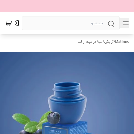
Matikino
/
آرایش
/
لب
/
مراقبت از لب