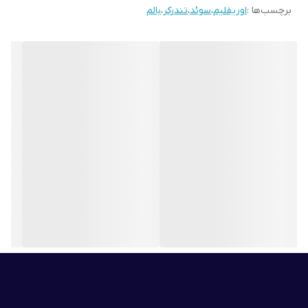
برچسب‌ها :
اوریفلیم
،
سوئد
،
تندرکر
،
بالم
1.آبرسان,تغذیه کننده و بازسازی کننده پوست
2.نرم کننده و بازسازی کننده لب
3.مرطوب کننده مناطق خشک و زبرپوست
4.کرم محافظت کننده دور ناخن (کوتیکول)
5.مرطوب کننده بسیار قوی برای صورت به ویژه پوست خشک زیر چشم
6.تثبیت کننده رایحه ی عطر)کافیست تندرکر را بر روی مچ دست و
پشت گوش خود مالیده و عطر خود را بر روی این نقاط اسپری کنید تا
ماندگاری واقعی را حس کنید.