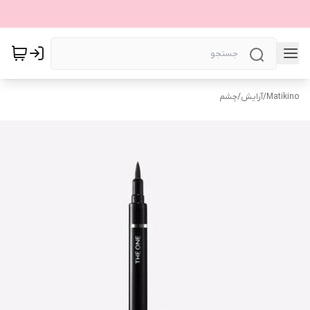
Matikino
/
آرایش
/
چشم