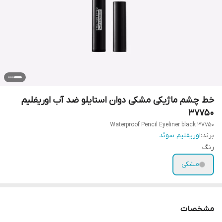
خط چشم ماژیکی مشکی دوان استایلو ضد آب اوریفلیم
37750
Waterproof Pencil Eyeliner black 37750
برند:
اوریفلیم سوئد
رنگ
مشکی
مشخصات