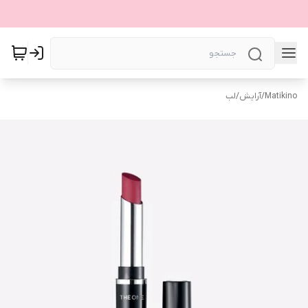
Matikino
/
آرایش
/
لب