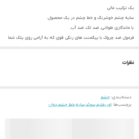
یک ترکیب عالی
سایه چشم خوشرنگ و خط چشم در یک محصول.
با ماندگاری طولانی، ضد لک، ضد آب.
فرمول ضد چروک با پیگمنت های رنگی قوی که به آرامی روی پلک شما
می لغزد.
سایه های مکمل با خط چشم برای ظاهری پر جنب و جوش و چشمانی
نظرات
گیرا
دسته‌بندی
:
چشم
برچسب‌ها :
اوریفلیم
،
سوئد
،
سایه
،
خط چشم
،
دوان