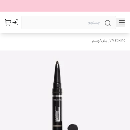
Matikino
/
آرایش
/
چشم