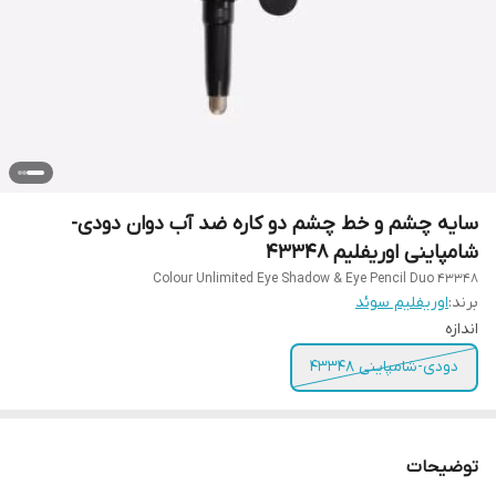
سایه چشم و خط چشم دو کاره ضد آب دوان دودی-
شامپاینی اوریفلیم 43348
Colour Unlimited Eye Shadow & Eye Pencil Duo 43348
برند:
اوریفلیم سوئد
اندازه
دودی-شامپاینی 43348
توضیحات