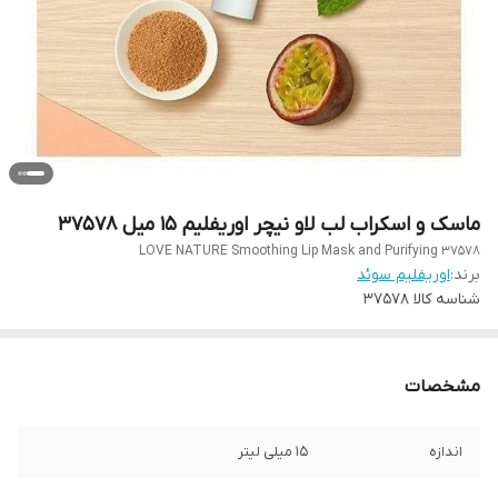
ماسک و اسکراب لب لاو نیچر اوریفلیم 15 میل 37578
LOVE NATURE Smoothing Lip Mask and Purifying 37578
برند:
اوریفلیم سوئد
شناسه کالا
37578
مشخصات
اندازه
15 میلی لیتر