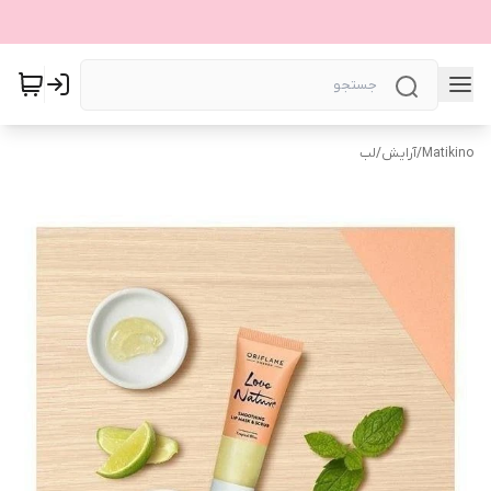
Matikino
/
آرایش
/
لب