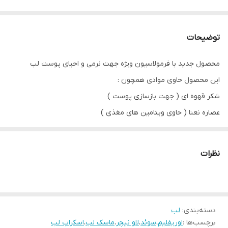
توضیحات
محصول جدید با فرمولاسیون ویژه جهت نرمی و احیای پوست لب
این محصول حاوی موادی همچون :
شکر قهوه ای ( جهت بازسازی پوست )
عصاره نعنا ( حاوی ویتامین های مغذی )
عصاره پشن فروت ( دارای ویتامین E و سرشار از اسیدهای چرب جهت
حفظ رطوبت پوست لب )
نظرات
عصاره لیمو ( دارای خواص آنتی باکتریالی )
از این محصول به دو شکل میتوان استفاده کرد:
به عنوان ماسک : دو بار در هفته روی پوست لب تمیز و خشک بمالید و
بعد از 15 دقیقه با آب بشویید
دسته‌بندی
:
لب
برچسب‌ها :
اوریفلیم
،
سوئد
،
لاو نیچر
،
ماسک لب
،
اسکراب لب
به عنوان اسکراب : هفته ای یک تا دو بار روی پوست لب ماساژ دهید و