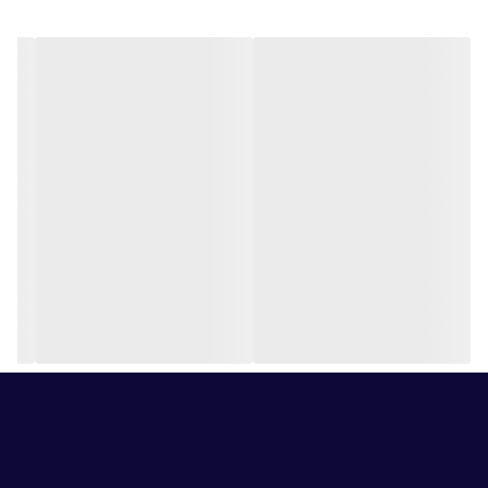
پس از جذب پوست , شستشو دهید
تست شده توسط متخصصین پوست