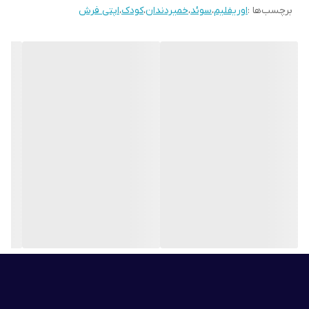
برچسب‌ها :
اوریفلیم
،
سوئد
،
خمیردندان
،
کودک
،
اپتی فرش